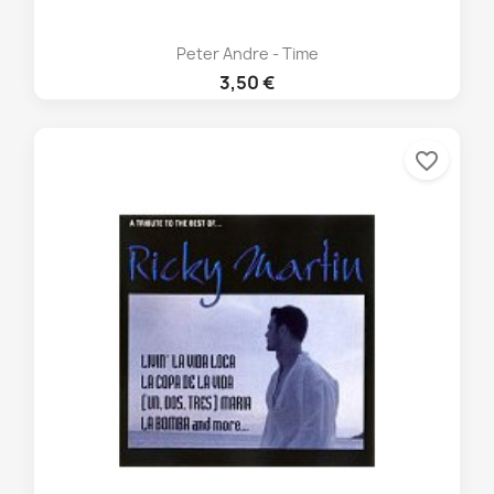
Peter Andre - Time
3,50 €
favorite_border