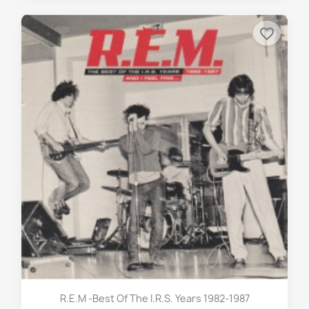
favorite_border
R.E.M -Best Of The I.R.S. Years 1982-1987