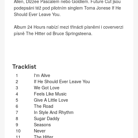
Allen, Dizzee Pascalem nebo Goldiem. Future Cut jsou
podepsáni též pod pilotním singlem Toma Jonese If He
Should Ever Leave You.
Album 24 Hours nabízí mezi třinácti písněmi i coververzi
písně The Hitter od Bruce Springsteena.
Tracklist
1
I'm Alive
2
If He Should Ever Leave You
3
We Got Love
4
Feels Like Music
5
Give A Little Love
6
The Road
7
In Style And Rhythm
8
Sugar Daddy
9
Seasons
10
Never
11
The Hitter