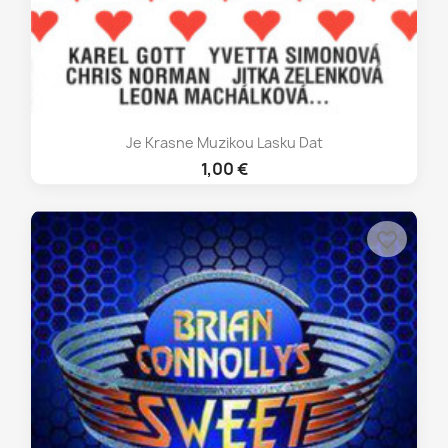
Je Krasne Muzikou Lasku Dat
1,00 €
favorite_border