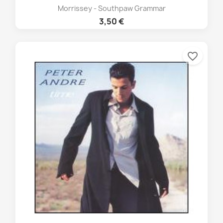
Morrissey - Southpaw Grammar
3,50 €
favorite_border