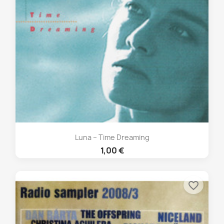
Luna – Time Dreaming
1,00 €
favorite_border