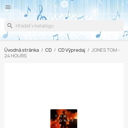

search
Úvodná stránka
CD
CD Výpredaj
JONES TOM -
24 HOURS