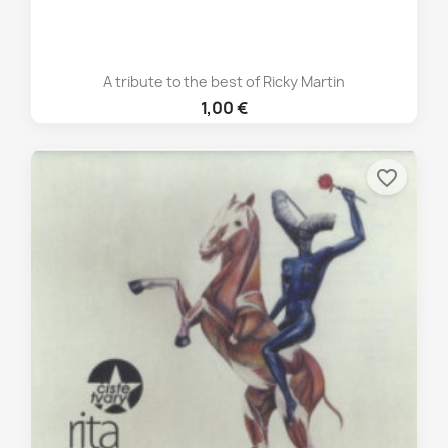
A tribute to the best of Ricky Martin
1,00 €
favorite_border