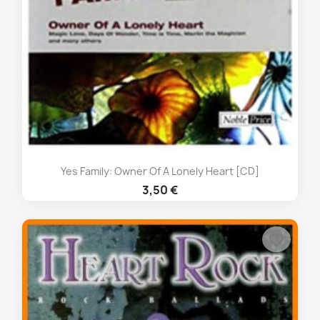
Yes Family: Owner Of A Lonely Heart [CD]
3,50 €
favorite_border