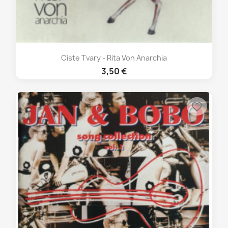
Ciste Tvary - Rita Von Anarchia
3,50 €
favorite_border