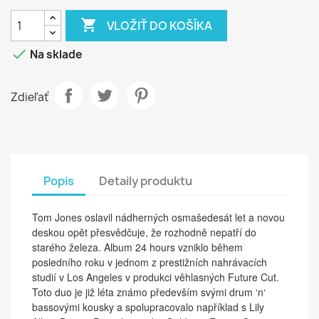

VLOŽIŤ DO KOŠÍKA

Na sklade
Zdieľať
Popis
Detaily produktu
Tom Jones oslavil nádherných osmašedesát let a novou
deskou opět přesvědčuje, že rozhodně nepatří do
starého železa. Album 24 hours vzniklo během
posledního roku v jednom z prestižních nahrávacích
studií v Los Angeles v produkci věhlasných Future Cut.
Toto duo je již léta známo především svými drum ‘n‘
bassovými kousky a spolupracovalo například s Lily