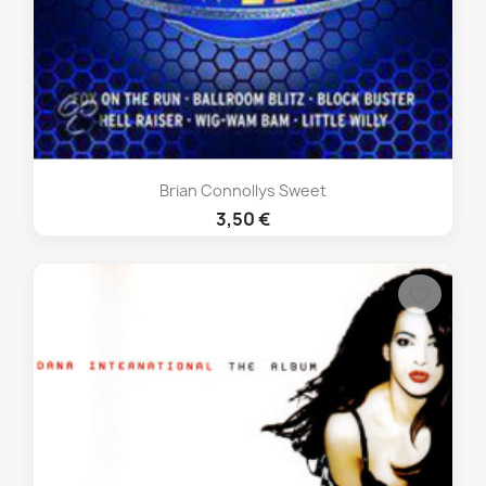
Brian Connollys Sweet
3,50 €
favorite_border