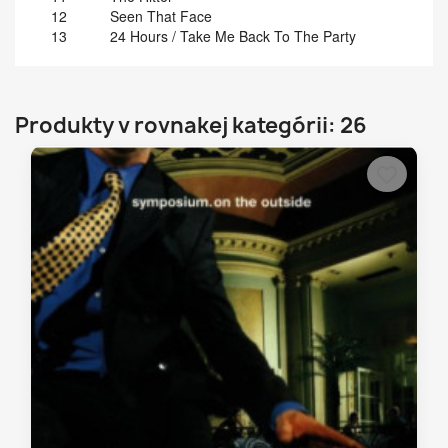
12
Seen That Face
13
24 Hours / Take Me Back To The Party
Produkty v rovnakej kategórii: 26
favorite_border