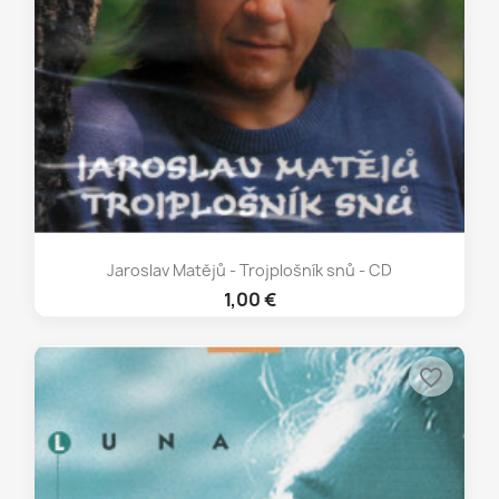
Jaroslav Matějů - Trojplošník snů - CD
1,00 €
favorite_border