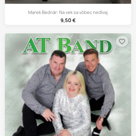
Marek Bednár: Na vek sa vôbec nedívaj
9,50 €
favorite_border