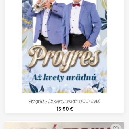
Progres - Až kvety uvädnú (CD+DVD)
15,50 €
favorite_border