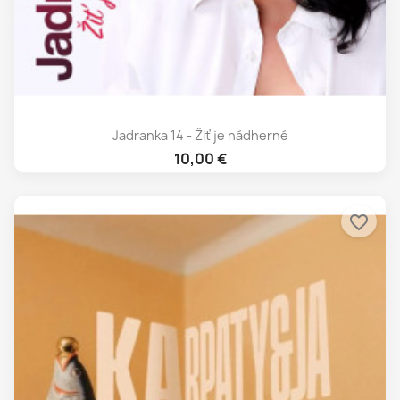
Jadranka 14 - Žiť je nádherné
10,00 €
favorite_border