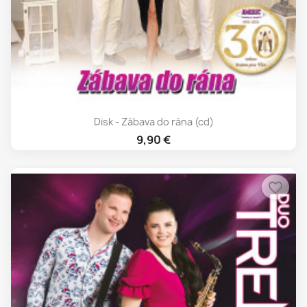
Disk - Zábava do rána (cd)
9,90 €
favorite_border