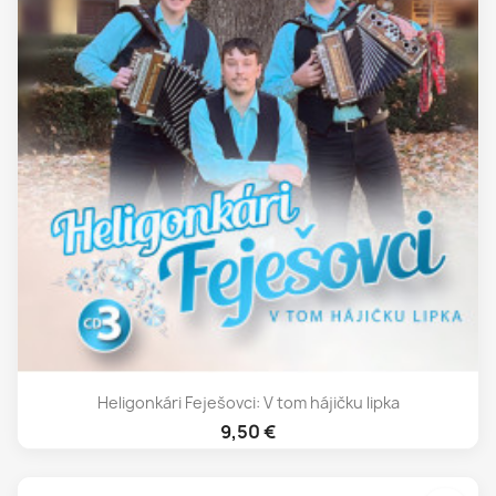
Heligonkári Feješovci: V tom hájičku lipka
9,50 €