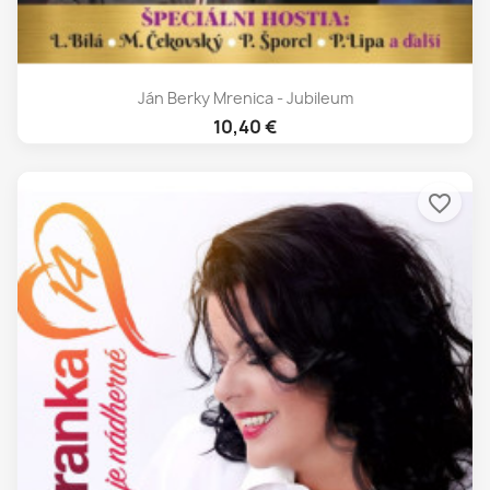
Ján Berky Mrenica - Jubileum
10,40 €
favorite_border