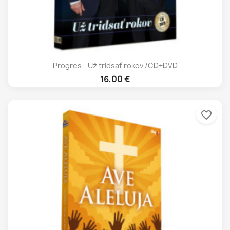
Progres - Už tridsať rokov /CD+DVD
16,00 €
favorite_border