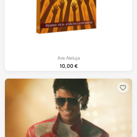
Ave Aleluja
10,00 €
favorite_border