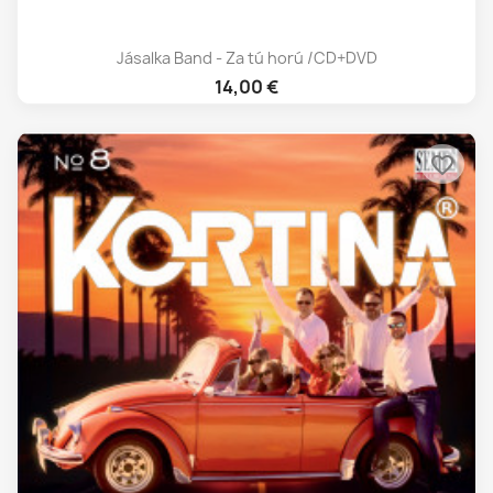
Jásalka Band - Za tú horú /CD+DVD
14,00 €
favorite_border