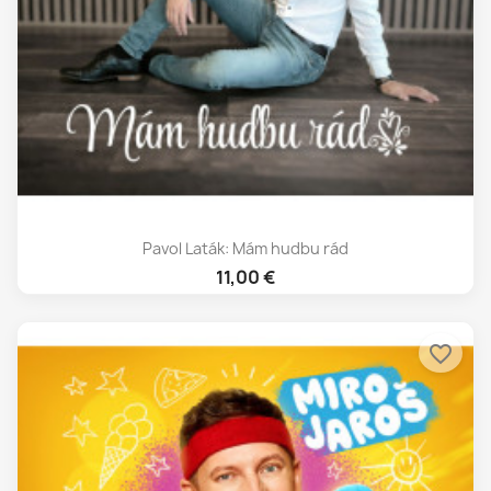
Pavol Laták: Mám hudbu rád
11,00 €
favorite_border