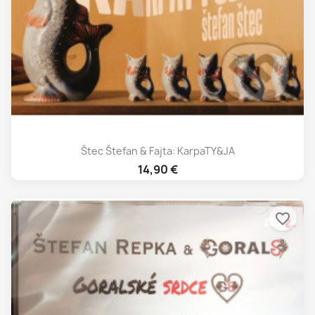
Štec Štefan & Fajta: KarpaTY&JA
14,90 €
favorite_border