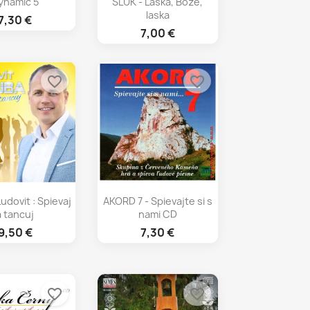
ynamic 5
SLUK - Laska, Boze,
laska
7,30 €
7,00 €
favorite_border
favorite_border
chly náhľad
Rýchly náhľad

udovit : Spievaj
AKORD 7 - Spievajte si s
a tancuj
nami CD
9,50 €
7,30 €
favorite_border
favorite_border