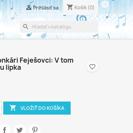
shopping_cart

Košík
(0)
Prihlásiť sa
search
onkári Feješovci: V tom
u lipka
favorite_border

VLOŽIŤ DO KOŠÍKA