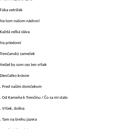
 Fúka vetríček
 Na tom našom nádvorí
 Každá veľká sláva
 Na priedomí
 Trenčanský zameček
 Nešiel by som cez ten vŕšek
 Dievčatko krásne
. Pred naším domčekom
. Od Kameňa k Trenčínu / Čo sa mi stalo
. Vŕšek, dolina
. Tam na brehu jazera