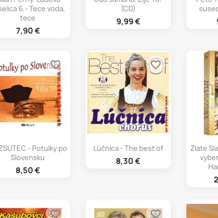
selica 6.- Tece voda,
(CD)
sused
tece
9,99 €
7,90 €
favorite_border
favorite_border
Rýchly náhľad
Rýchly náhľad
Rý



SUTEC - Potulky po
Lúčnica - The best of
Zlate Sl
Slovensku
vyber
8,30 €
Ha
8,50 €
2
favorite_border
favorite_border