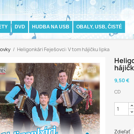
ETY
DVD
HUDBA NA USB
OBALY, USB, ČISTÉ
hovky
Heligonkári Feješovci: V tom hájičku lipka
Helig
hájičk
9,50 €
CD
Zdieľať