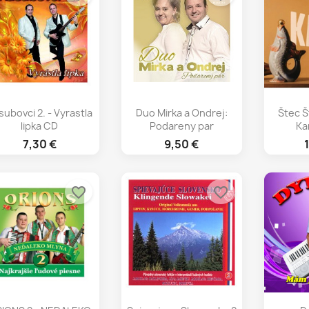
Rýchly náhľad
Rýchly náhľad
Rý



subovci 2. - Vyrastla
Duo Mirka a Ondrej:
Štec Š
lipka CD
Podareny par
Ka
7,30 €
9,50 €
favorite_border
favorite_border
Rýchly náhľad
Rýchly náhľad
Rý


