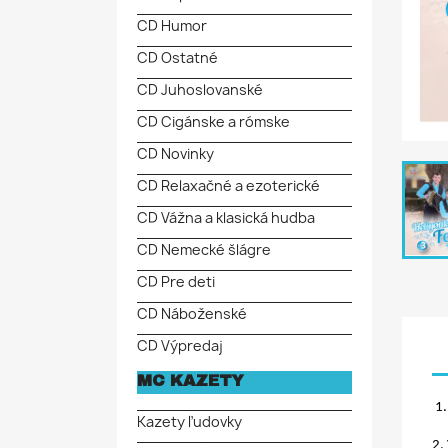
CD Humor
CD Ostatné
CD Juhoslovanské
CD Cigánske a rómske
CD Novinky
CD Relaxačné a ezoterické
CD Vážna a klasická hudba
CD Nemecké šlágre
CD Pre deti
CD Náboženské
CD Výpredaj
MC KAZETY
1.
Kazety ľudovky
2.