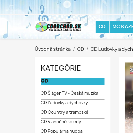
CD
MC KAZ
Úvodná stránka
CD
CD Ľudovky a dyc
KATEGÓRIE
CD
CD Šláger TV - Česká muzika
CD Ľudovky a dychovky
CD Country a trampské
CD Vianočné koledy
CD Populárna hudba