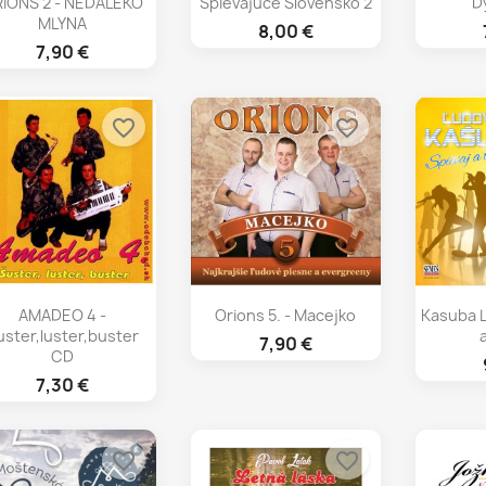
IONS 2 - NEDALEKO
Spievajuce Slovensko 2
D
MLYNA
8,00 €
7,90 €
favorite_border
favorite_border
Rýchly náhľad
Rýchly náhľad
Rý



AMADEO 4 -
Orions 5. - Macejko
Kasuba L
uster,luster,buster
7,90 €
CD
7,30 €
favorite_border
favorite_border