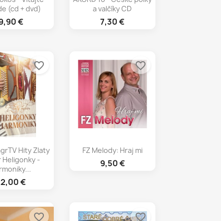
e (cd + dvd)
a valčíky CD
9,90 €
7,30 €
favorite_border
favorite_border
chly náhľad
Rýchly náhľad

agrTV Hity Zlaty
FZ Melody: Hraj mi
 Heligonky -
9,50 €
rmoniky...
2,00 €
favorite_border
favorite_border