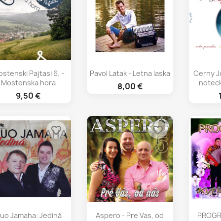
Rýchly náhľad
Rýchly náhľad
Rý



stenski Pajtasi 6. -
Pavol Latak - Letna laska
Cerny J
Mostenska hora
noteck
8,00 €
9,50 €
favorite_border
favorite_border
Rýchly náhľad
Rýchly náhľad
Rý



uo Jamaha: Jediná
Aspero - Pre Vas, od
PROGRE