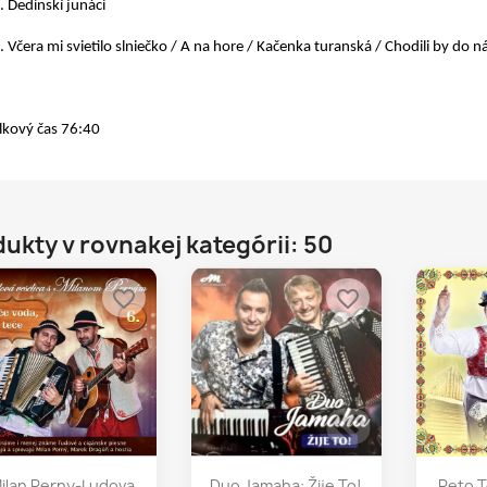
. Dedinskí junáci
. Včera mi svietilo slniečko / A na hore / Kačenka turanská / Chodili by do n
lkový čas 76:40
ukty v rovnakej kategórii: 50
favorite_border
favorite_border
Rýchly náhľad
Rýchly náhľad
Rý



ilan Perny-Ludova
Duo Jamaha: Žije To!
Peto T