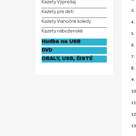
Kazety Výpredaj
3.
Kazety pre deti
Kazety Vianočné koledy
4.
Kazety náboženské
5.
Hudba na USB
6.
DVD
7.
OBALY, USB, ČISTÉ
8.
9.
10
11
12
13