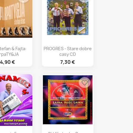
chly náhľad
Rýchly náhľad

tefan & Fajta:
PROGRES - Stare dobre
rpaTY&JA
casy CD
14,90 €
7,30 €
favorite_border
favorite_border
chly náhľad
Rýchly náhľad
