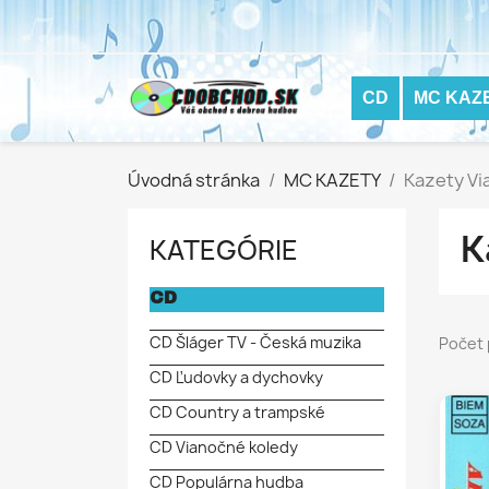
CD
MC KAZ
Úvodná stránka
MC KAZETY
Kazety Vi
K
KATEGÓRIE
CD
CD Šláger TV - Česká muzika
Počet 
CD Ľudovky a dychovky
CD Country a trampské
CD Vianočné koledy
CD Populárna hudba