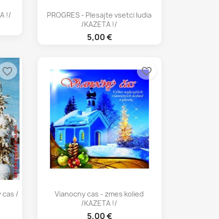
Rýchly náhľad

A !/
PROGRES - Plesajte vsetci ludia
/KAZETA !/
5,00 €
favorite_border
favorite_border
Rýchly náhľad

 cas /
Vianocny cas - zmes kolied
/KAZETA !/
5,00 €