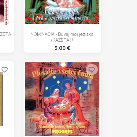
Rýchly náhľad

AZETA
NOMINACIA - Buvaj moj jezisko
/KAZETA !/
5,00 €
favorite_border
favorite_border