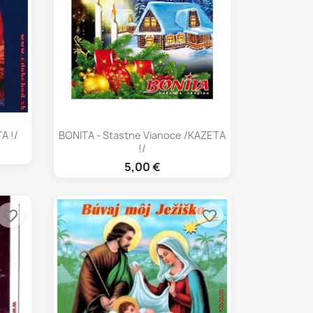
Rýchly náhľad

A !/
BONITA - Stastne Vianoce /KAZETA
!/
5,00 €
favorite_border
favorite_border