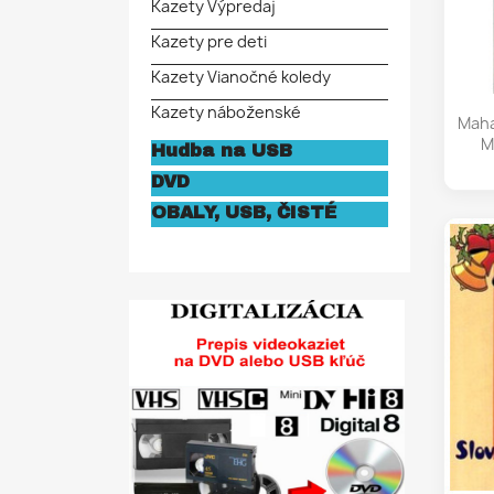
Kazety Výpredaj
Kazety pre deti
Kazety Vianočné koledy
Kazety náboženské
Maha
M
Hudba na USB
DVD
OBALY, USB, ČISTÉ