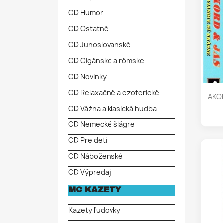
CD Humor
CD Ostatné
CD Juhoslovanské
CD Cigánske a rómske
CD Novinky
CD Relaxačné a ezoterické
AKOR
CD Vážna a klasická hudba
CD Nemecké šlágre
CD Pre deti
CD Náboženské
CD Výpredaj
MC KAZETY
Kazety ľudovky