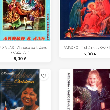
Rýchly náhľad
Rýchly náhľad


D A JAS - Vianoce su krásne
AMADEO - Tichá noc /KAZET
/KAZETA !/
5,00 €
5,00 €
favorite_border