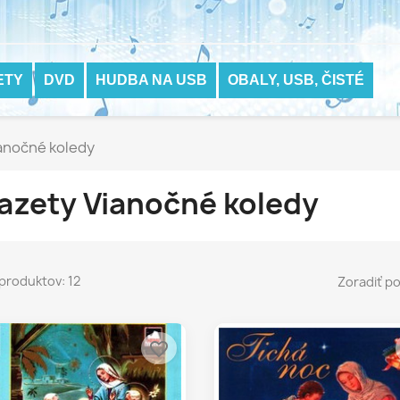
ETY
DVD
HUDBA NA USB
OBALY, USB, ČISTÉ
anočné koledy
azety Vianočné koledy
produktov: 12
Zoradiť po
favorite_border