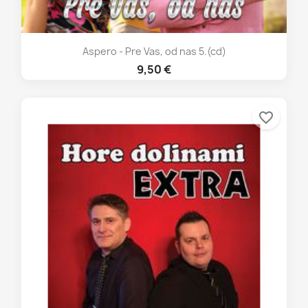
Aspero - Pre Vas, od nas 5.(cd)
9,50 €
favorite_border