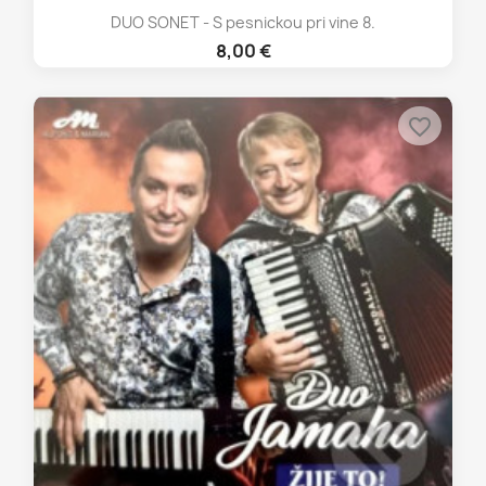
DUO SONET - S pesnickou pri vine 8.
8,00 €
favorite_border