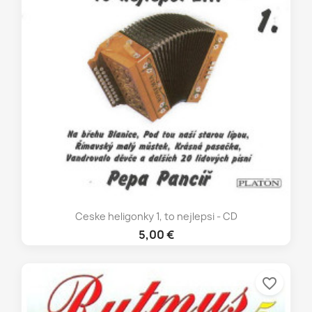
Ceske heligonky 1, to nejlepsi - CD
5,00 €
favorite_border