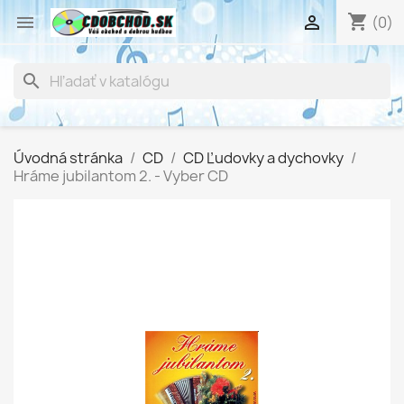
shopping_cart


(0)
search
Úvodná stránka
CD
CD Ľudovky a dychovky
Hráme jubilantom 2. - Vyber CD