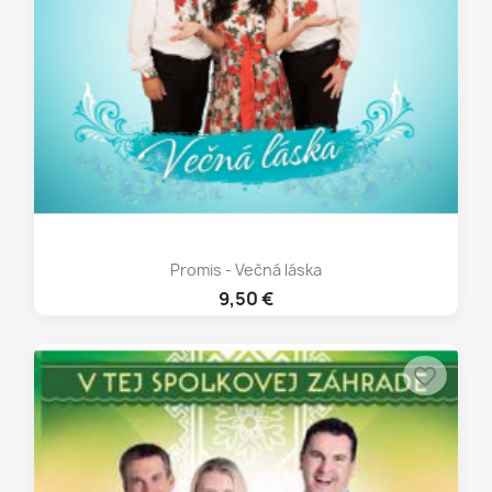
Promis - Večná láska
9,50 €
favorite_border