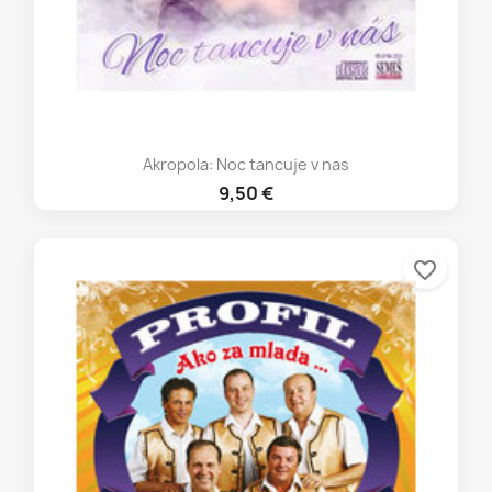
Akropola: Noc tancuje v nas
9,50 €
favorite_border