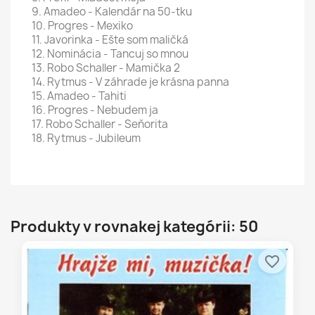
9. Amadeo - Kalendár na 50-tku
10. Progres - Mexiko
11. Javorinka - Ešte som maličká
12. Nominácia - Tancuj so mnou
13. Robo Schaller - Mamička 2
14. Rytmus - V záhrade je krásna panna
15. Amadeo - Tahiti
16. Progres - Nebudem ja
17. Robo Schaller - Seňorita
18. Rytmus - Jubileum
Produkty v rovnakej kategórii: 50
favorite_border