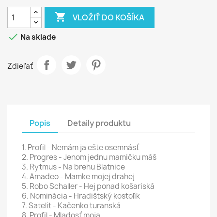

VLOŽIŤ DO KOŠÍKA

Na sklade
Zdieľať
Popis
Detaily produktu
1. Profil - Nemám ja ešte osemnásť
2. Progres - Jenom jednu mamičku máš
3. Rytmus - Na brehu Blatnice
4. Amadeo - Mamke mojej drahej
5. Robo Schaller - Hej ponad košariská
6. Nominácia - Hradištský kostolík
7. Satelit - Kačenko turanská
8. Profil - Mladosť moja