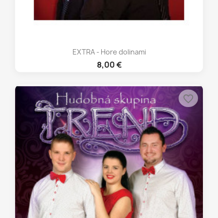
EXTRA - Hore dolinami
8,00 €
favorite_border