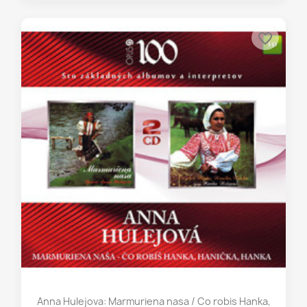
favorite_border
Anna Hulejova: Marmuriena nasa / Co robis Hanka,