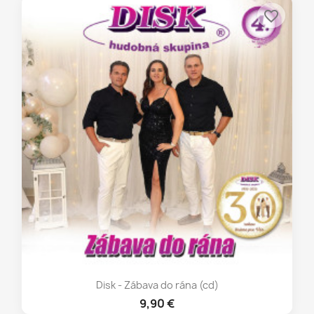
favorite_border
Disk - Zábava do rána (cd)
9,90 €