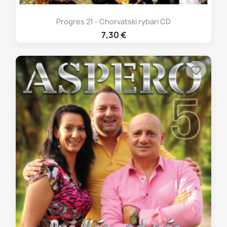
Progres 21 - Chorvatski rybari CD
7,30 €
favorite_border