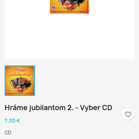
Hráme jubilantom 2. - Vyber CD
favorite_border
7,30 €
CD