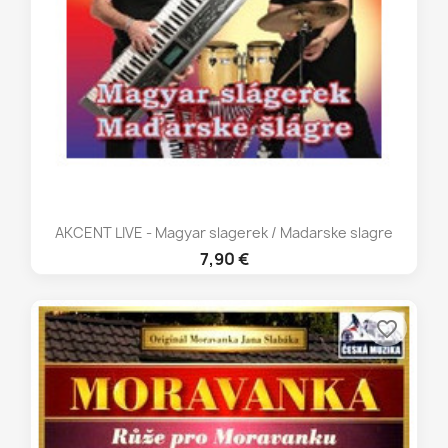
AKCENT LIVE - Magyar slagerek / Madarske slagre
7,90 €
favorite_border