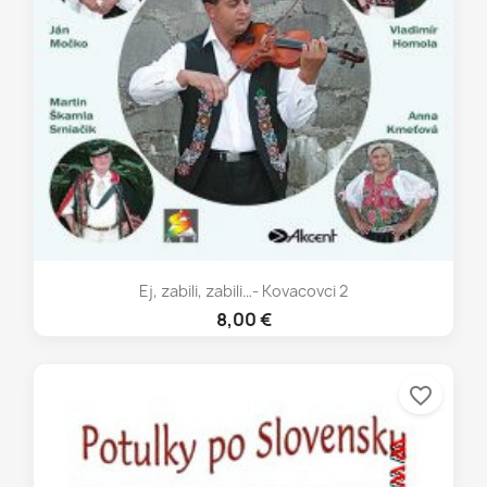
Ej, zabili, zabili…- Kovacovci 2
8,00 €
favorite_border