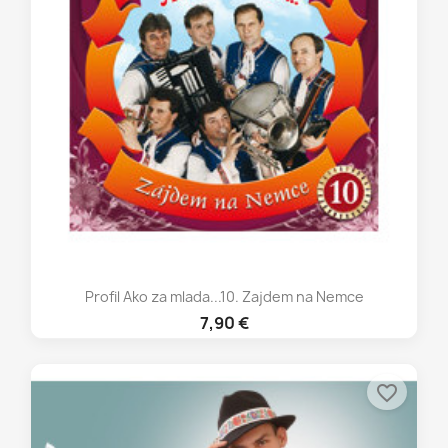
Profil Ako za mlada...10. Zajdem na Nemce
7,90 €
favorite_border