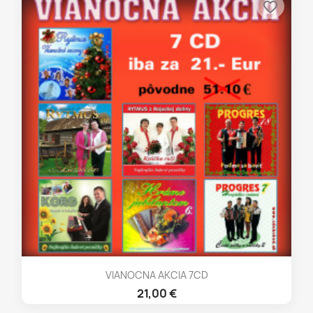
favorite_border
VIANOCNA AKCIA 7CD
21,00 €