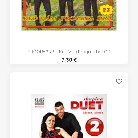
PROGRES 23. - Ked Vam Progres hra CD
7,30 €
favorite_border