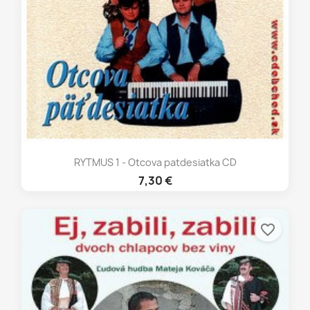
RYTMUS 1 - Otcova patdesiatka CD
7,30 €
favorite_border