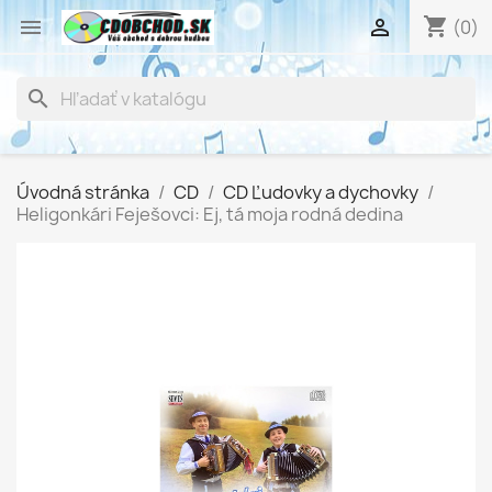
shopping_cart


(0)
search
Úvodná stránka
CD
CD Ľudovky a dychovky
Heligonkári Feješovci: Ej, tá moja rodná dedina