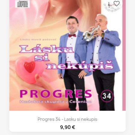
favorite_border
Progres 34 - Lasku si nekupis
9,90 €