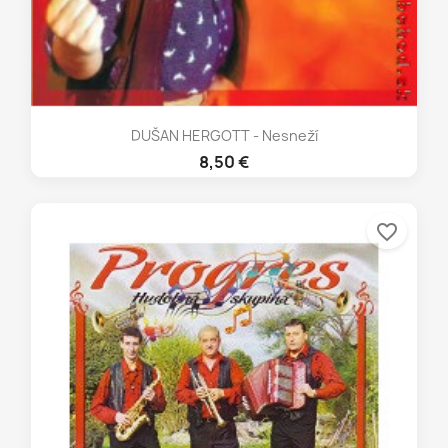
DUŠAN HERGOTT - Nesneží
8,50 €
favorite_border