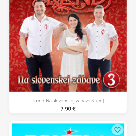
Trend-Na slovenskej zabave 3. (cd)
7,90 €
favorite_border