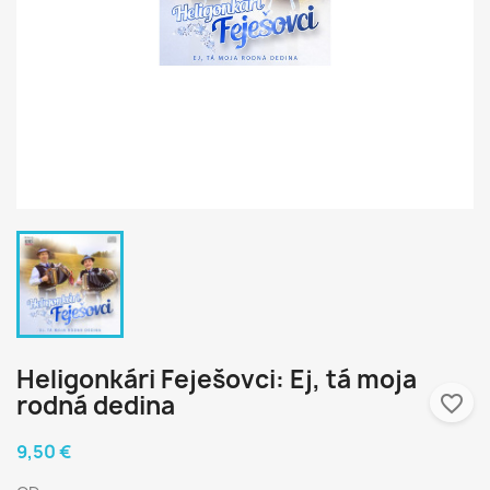
Heligonkári Feješovci: Ej, tá moja
rodná dedina
favorite_border
9,50 €