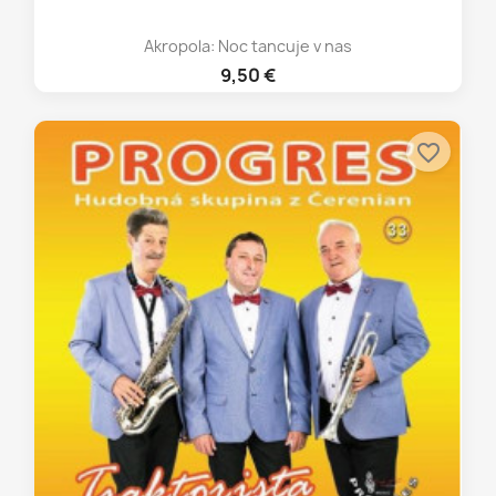
Akropola: Noc tancuje v nas
9,50 €
favorite_border