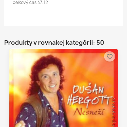
celkový čas 47:12
Produkty v rovnakej kategórii: 50
favorite_border