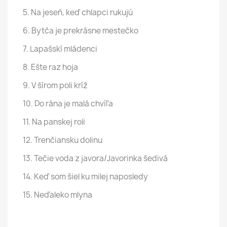
5. Na jeseň, keď chlapci rukujú
6. Bytča je prekrásne mestečko
7. Lapašskí mládenci
8. Ešte raz hoja
9. V šírom poli kríž
10. Do rána je malá chvíľa
11. Na panskej roli
12. Trenčiansku dolinu
13. Tečie voda z javora/Javorinka šedivá
14. Keď som šiel ku milej naposledy
15. Neďaleko mlyna