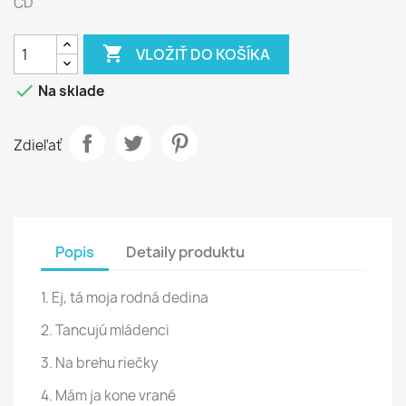
CD

VLOŽIŤ DO KOŠÍKA

Na sklade
Zdieľať
Popis
Detaily produktu
1. Ej, tá moja rodná dedina
2. Tancujú mládenci
3. Na brehu riečky
4. Mám ja kone vrané