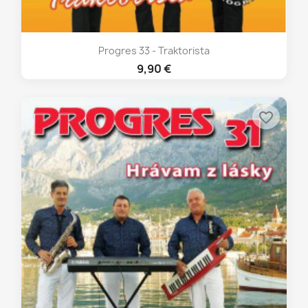
Progres 33 - Traktorista
9,90 €
favorite_border