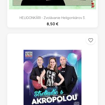
HELIGONKÁRI - Zvolávanie Heligonkárov 3.
8,50 €
favorite_border