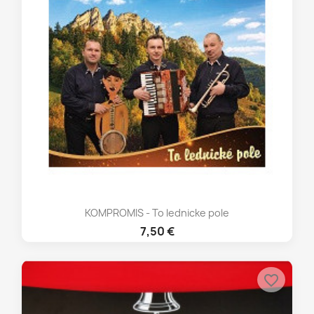
KOMPROMIS - To lednicke pole
7,50 €
favorite_border