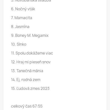
5. Novobanská svadba
6. Nočný vták
7. Mamacita
8. Jasmína
9. Boney M. Megamix
10. Slnko
11. Spolu dokážeme viac
12. Hraj mi pieseň snov
13. Tanečná mánia
14. Ej, rodná zem
15. Ľudová zmes 2023
celkový čas 67:55