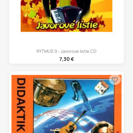
RYTMUS 9 - Javorove listie CD
7,30 €
favorite_border