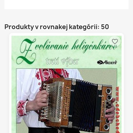
Produkty v rovnakej kategórii: 50
favorite_border