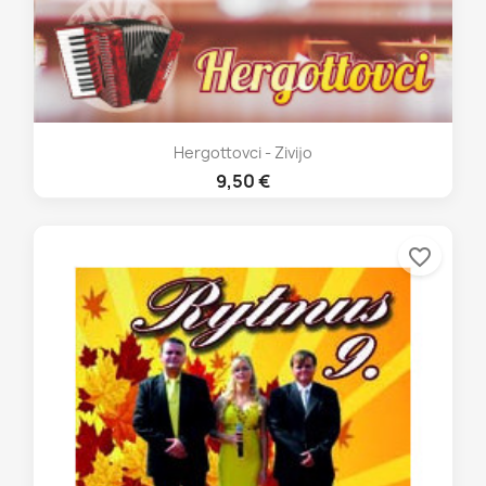
Hergottovci - Zivijo
9,50 €
favorite_border