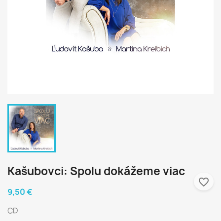
Kašubovci: Spolu dokážeme viac
favorite_border
9,50 €
CD