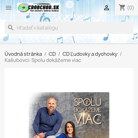
shopping_cart


(0)
search
Úvodná stránka
CD
CD Ľudovky a dychovky
Kašubovci: Spolu dokážeme viac