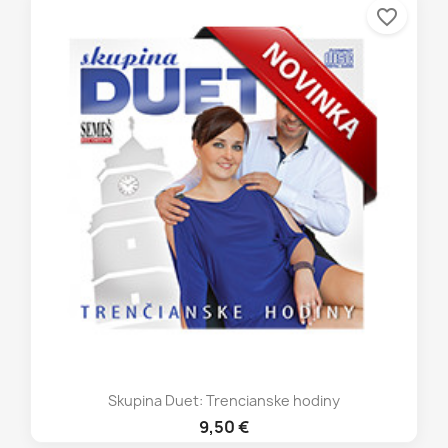
favorite_border
Skupina Duet: Trencianske hodiny
9,50 €