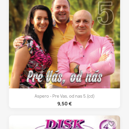
Aspero - Pre Vas, od nas 5.(cd)
9,50 €
favorite_border