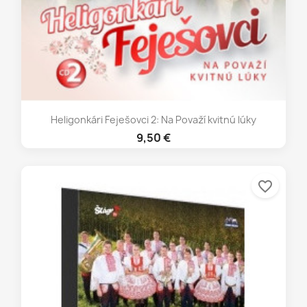
Heligonkári Feješovci 2: Na Považí kvitnú lúky
9,50 €
favorite_border