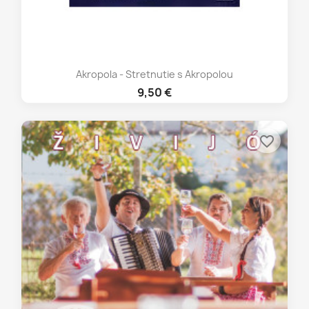
Akropola - Stretnutie s Akropolou
9,50 €
favorite_border