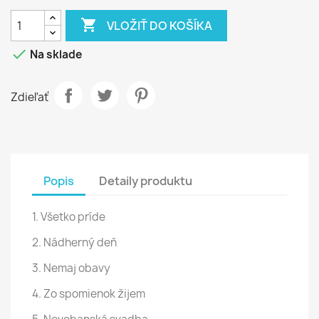

VLOŽIŤ DO KOŠÍKA

Na sklade
Zdieľať
Popis
Detaily produktu
1. Všetko príde
2. Nádherný deň
3. Nemaj obavy
4. Zo spomienok žijem