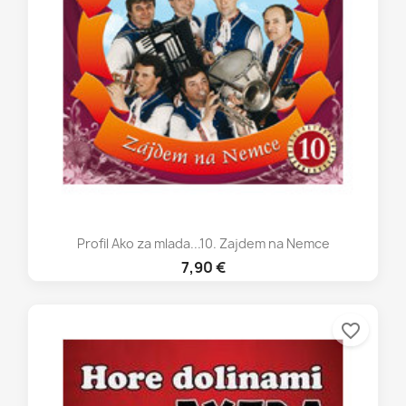
Profil Ako za mlada...10. Zajdem na Nemce
7,90 €
favorite_border