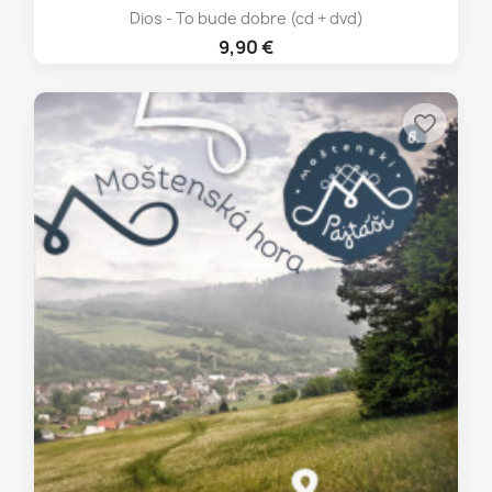
Dios - To bude dobre (cd + dvd)
9,90 €
favorite_border