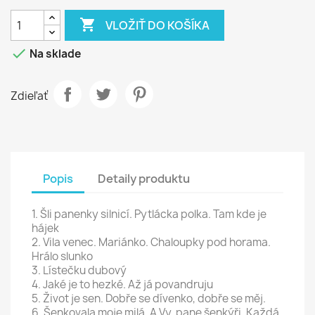

VLOŽIŤ DO KOŠÍKA

Na sklade
Zdieľať
Popis
Detaily produktu
1. Šli panenky silnicí. Pytlácka polka. Tam kde je
hájek
2. Vila venec. Mariánko. Chaloupky pod horama.
Hrálo slunko
3. Lístečku dubový
4. Jaké je to hezké. Až já povandruju
5. Život je sen. Dobře se dívenko, dobře se měj.
6. Šenkovala moje milá. A Vy, pane šenkýři. Každá