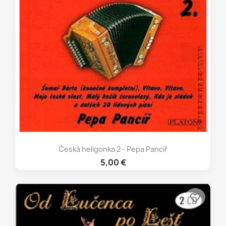
Česká heligonka 2 - Pepa Pancíř
5,00 €
favorite_border