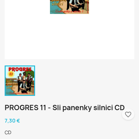
PROGRES 11 - Sli panenky silnici CD
favorite_border
7,30 €
CD