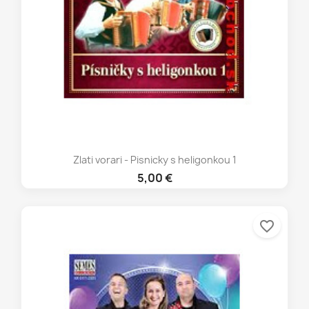
Zlati vorari - Pisnicky s heligonkou 1
5,00 €
favorite_border