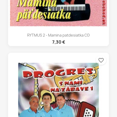
RYTMUS 2 - Mamina patdesiatka CD
7,30 €
favorite_border