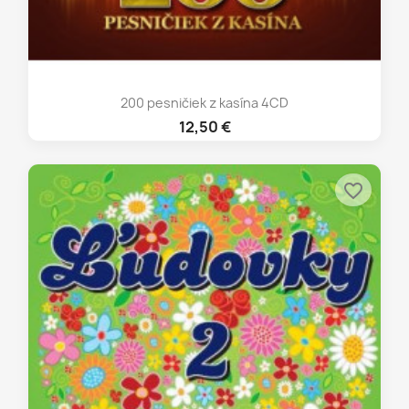
200 pesničiek z kasína 4CD
12,50 €
favorite_border