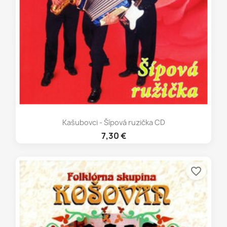
Kašubovci - Šípová ruzička CD
7,30 €
favorite_border