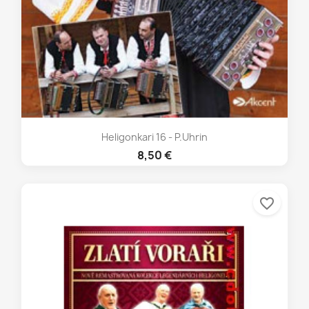
Heligonkari 16 - P.Uhrin
8,50 €
favorite_border