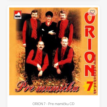
favorite_border
ORION 7 - Pre mamičku CD