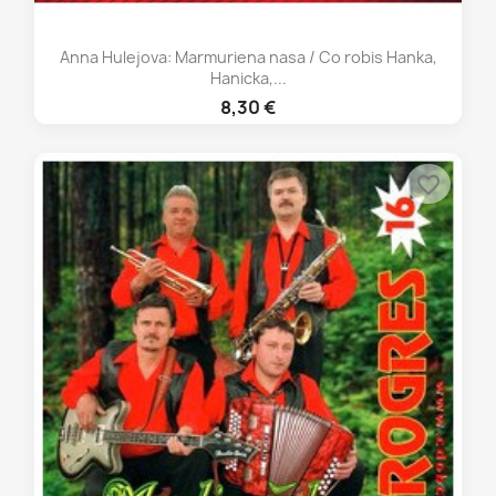
Anna Hulejova: Marmuriena nasa / Co robis Hanka,
Hanicka,...
8,30 €
favorite_border