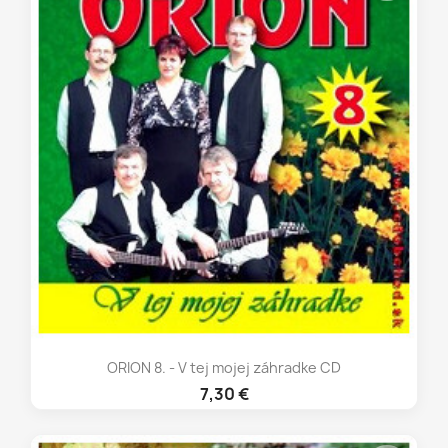
ORION 8. - V tej mojej záhradke CD
7,30 €