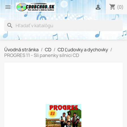
shopping_cart


(0)
search
Úvodná stránka
CD
CD Ľudovky a dychovky
PROGRES 11 - Sli panenky silnici CD