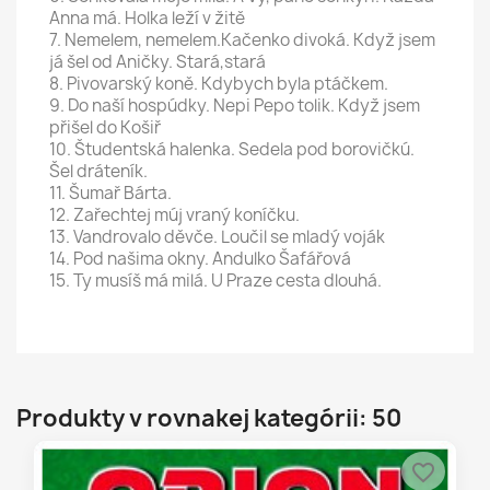
Anna má. Holka leží v žitě
7. Nemelem, nemelem.Kačenko divoká. Když jsem
já šel od Aničky. Stará,stará
8. Pivovarský koně. Kdybych byla ptáčkem.
9. Do naší hospúdky. Nepi Pepo tolik. Když jsem
přišel do Košiř
10. Študentská halenka. Sedela pod borovičkú.
Šel dráteník.
11. Šumař Bárta.
12. Zařechtej múj vraný koníčku.
13. Vandrovalo děvče. Loučil se mladý voják
14. Pod našima okny. Andulko Šafářová
15. Ty musíš má milá. U Praze cesta dlouhá.
Produkty v rovnakej kategórii: 50
favorite_border