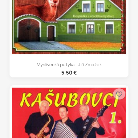
Myslivecká putyka - Jiří Zmožek
5,50 €
favorite_border