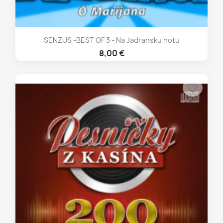
SENZUS -BEST OF 3 - Na Jadransku notu
8,00 €
favorite_border