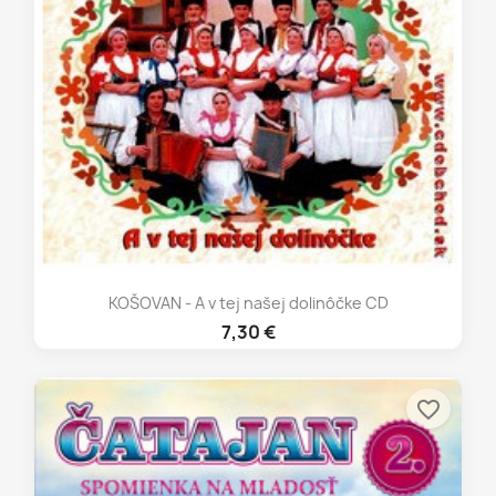
KOŠOVAN - A v tej našej dolinôčke CD
7,30 €
favorite_border