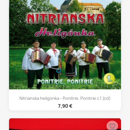
Nitrianska heligonka - Ponitrie, Ponitrie c.1 (cd)
7,90 €
favorite_border