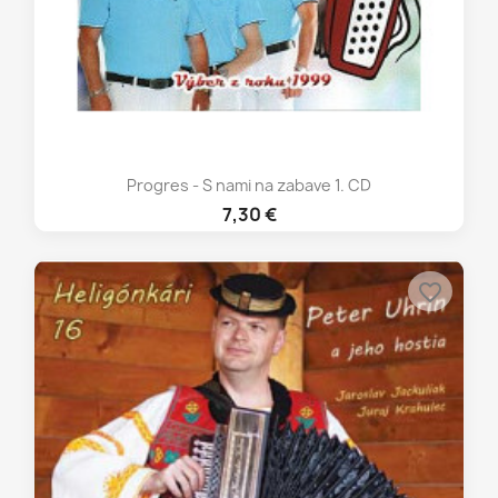
Progres - S nami na zabave 1. CD
7,30 €
favorite_border