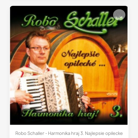
favorite_border
Robo Schaller - Harmonika hraj 3. Najlepsie opilecke