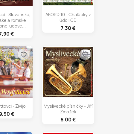
chly náhľad
Rýchly náhľad

i - Slovenske,
AKORD 10 - Chalúpky v
ske a romske
údoli CD
bne ludove...
7,30 €
7,90 €
favorite_border
favorite_border
chly náhľad
Rýchly náhľad

tovci - Zivijo
Myslivecké písničky - Jiří
Zmožek
9,50 €
6,00 €