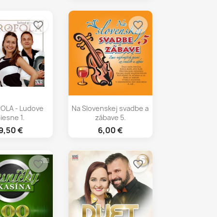
favorite_border
favorite_border
chly náhľad
Rýchly náhľad

OLA - Ludove
Na Slovenskej svadbe a
iesne 1.
zábave 5.
9,50 €
6,00 €
favorite_border
favorite_border