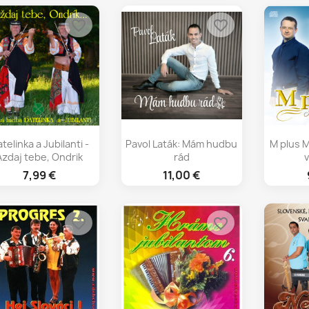
favorite_border
favorite_border
Rýchly náhľad
Rýchly náhľad
Rý



telinka a Jubilanti -
Pavol Laták: Mám hudbu
M plus 
Azdaj tebe, Ondrik
rád
7,99 €
11,00 €
favorite_border
favorite_border