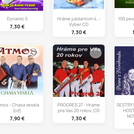
Rýchly náhľad
Rýchly náhľad
Rý



Dynamic 5
Hráme jubilantom 4. -
100 pes
Vyber CD
7,30 €
7,30 €
favorite_border
favorite_border
Rýchly náhľad
Rýchly náhľad
Rý



mos - Chasa vesela
PROGRES 27 - Hrame
SESTRY 
(cd)
pre Vas 20 rokov ,CD
HOST
NO
7,90 €
7,30 €