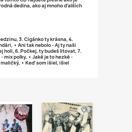
 rodná dedina, ako aj mnoho ďalších
edzinu, 3. Cigánko ty krásna, 4.
ári, • Ani tak nebolo - Aj ty naši
 holi, 6. Počkej, ty budeš litovat, 7.
- mix polky, • Jaké je to hezké -
maličký, • Keď som išiel, išiel
favorite_border
favorite_border