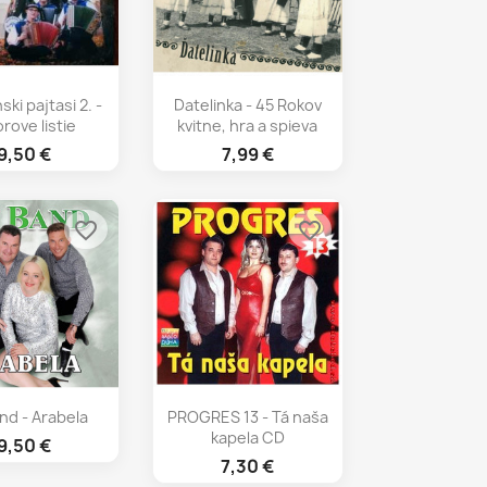
chly náhľad
Rýchly náhľad

ki pajtasi 2. -
Datelinka - 45 Rokov
rove listie
kvitne, hra a spieva
9,50 €
7,99 €
favorite_border
favorite_border
chly náhľad
Rýchly náhľad

nd - Arabela
PROGRES 13 - Tá naša
kapela CD
9,50 €
7,30 €