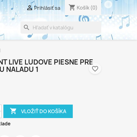
shopping_cart

Košík
(0)
Prihlásiť sa
search
1
T LIVE LUDOVE PIESNE PRE
U NALADU 1
favorite_border

VLOŽIŤ DO KOŠÍKA
lade