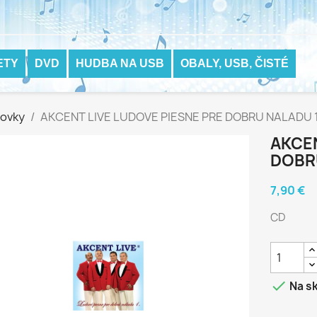
ETY
DVD
HUDBA NA USB
OBALY, USB, ČISTÉ
hovky
AKCENT LIVE LUDOVE PIESNE PRE DOBRU NALADU 
AKCEN
DOBR
7,90 €
CD

Na sk