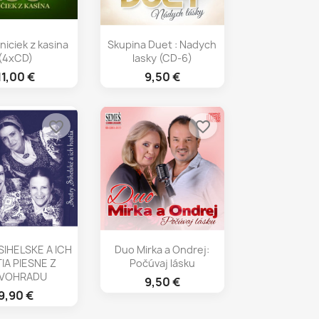
chly náhľad
Rýchly náhľad

niciek z kasina
Skupina Duet : Nadych
(4xCD)
lasky (CD-6)
11,00 €
9,50 €
favorite_border
favorite_border
chly náhľad
Rýchly náhľad

SIHELSKE A ICH
Duo Mirka a Ondrej:
IA PIESNE Z
Počúvaj lásku
VOHRADU
9,50 €
9,90 €