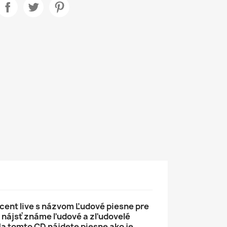
kcent live s názvom Ľudové piesne pre
 nájsť známe ľudové a zľudovelé
Na tomto CD nájdete piesne ako je