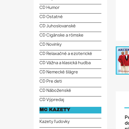
CD Humor
CD Ostatné
CD Juhoslovanské
CD Cigánske a rómske
CD Novinky
CD Relaxačné a ezoterické
CD Vážna a klasická hudba
CD Nemecké šlágre
CD Pre deti
CD Náboženské
CD Výpredaj
MC KAZETY
P
Kazety ľudovky
d
p