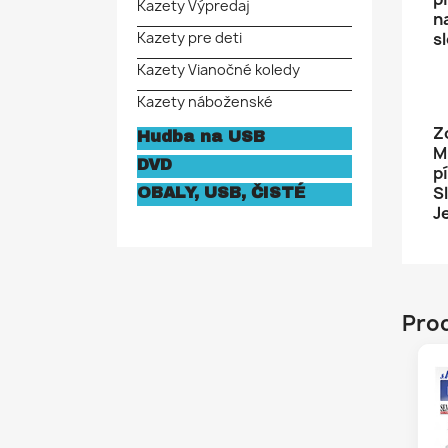
Kazety Výpredaj
n
s
Kazety pre deti
Kazety Vianočné koledy
Kazety náboženské
Z
Hudba na USB
M
DVD
pí
S
OBALY, USB, ČISTÉ
J
Prod