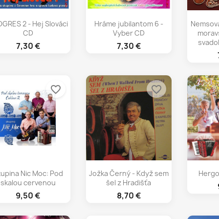
Rýchly náhľad
Rýchly náhľad
Rý



GRES 2 - Hej Slováci
Hráme jubilantom 6 -
Nemsovac
CD
Vyber CD
morav
svado
7,30 €
7,30 €
favorite_border
favorite_border
Rýchly náhľad
Rýchly náhľad
Rý



upina Nic Moc: Pod
Jožka Černý - Když sem
Hergot
skalou cervenou
šel z Hradišťa
9,50 €
8,70 €