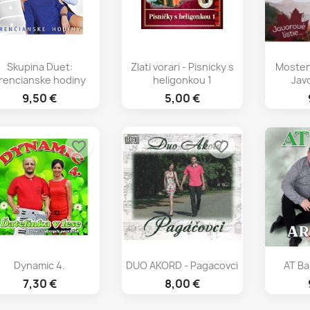
Rýchly náhľad
Rýchly náhľad
Rý



Skupina Duet:
Zlati vorari - Pisnicky s
Mostens
rencianske hodiny
heligonkou 1
Javo
9,50 €
5,00 €
favorite_border
favorite_border
Rýchly náhľad
Rýchly náhľad
Rý



Dynamic 4.
DUO AKORD - Pagacovci
AT Ba
7,30 €
8,00 €