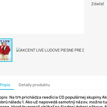
Zdieľať
Popis
Detaily produktu
opis: Na trh prichádza reedícia CD populárnej skupiny A
obrú náladu 1. Ako už napovedá samotný názov, možno tu
iesne, ktoré by nemali chýbať na žiadnej dobrej zábave. 