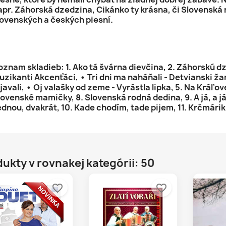
apr. Záhorská dzedzina, Cikánko ty krásna, či Slovenská
lovenských a českých piesní.
oznam skladieb: 1. Ako tá švárna dievčina, 2. Záhorskú dz
uzikanti Akcenťáci, • Tri dni ma naháňali - Detvianski žand
javali, • Oj valašky od zeme - Vyrástla lipka, 5. Na Kráľovej
lovenské mamičky, 8. Slovenská rodná dedina, 9. A já, a já 
ednou, dvakrát, 10. Kade chodím, tade pijem, 11. Krčmárik 
ukty v rovnakej kategórii: 50
favorite_border
favorite_border