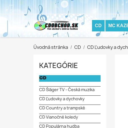
CD
MC KAZ
Úvodná stránka
CD
CD Ľudovky a dyc
KATEGÓRIE
CD
CD Šláger TV - Česká muzika
CD Ľudovky a dychovky
CD Country a trampské
CD Vianočné koledy
CD Populárna hudba