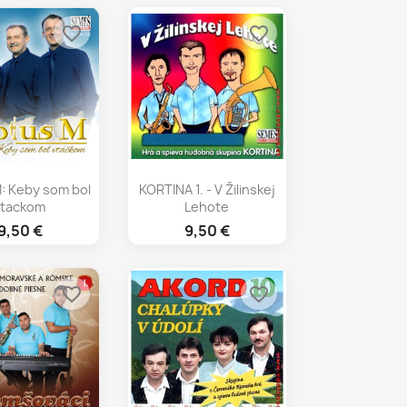
favorite_border
favorite_border
chly náhľad
Rýchly náhľad

M: Keby som bol
KORTINA 1. - V Žilinskej
vtackom
Lehote
9,50 €
9,50 €
favorite_border
favorite_border