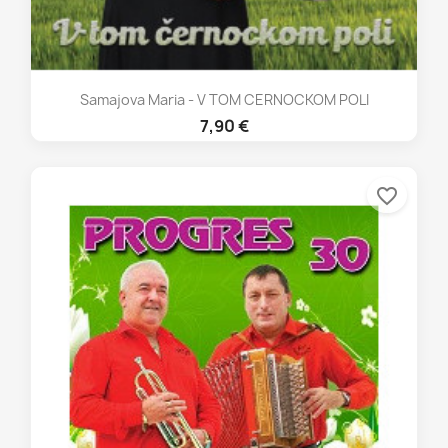
Samajova Maria - V TOM CERNOCKOM POLI
7,90 €
favorite_border