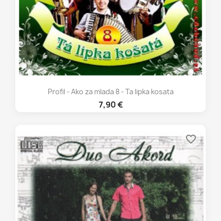
Profil - Ako za mlada 8 - Ta lipka kosata
7,90 €
favorite_border