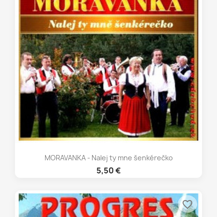
MORAVANKA - Nalej ty mne šenkérečko
5,50 €
favorite_border