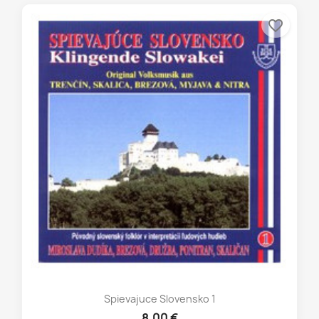
favorite_border
Spievajuce Slovensko 1
8,00 €