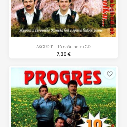
AKORD 11 - Tú našu polku CD
7,30 €
favorite_border