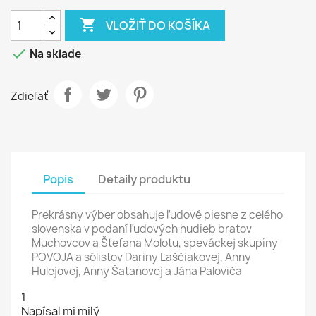

VLOŽIŤ DO KOŠÍKA

Na sklade
Zdieľať
Popis
Detaily produktu
Prekrásny výber obsahuje ľudové piesne z celého
slovenska v podaní ľudových hudieb bratov
Muchovcov a Štefana Molotu, speváckej skupiny
POVOJA a sólistov Dariny Laščiakovej, Anny
Hulejovej, Anny Šatanovej a Jána Paloviča
1
Napísal mi milý