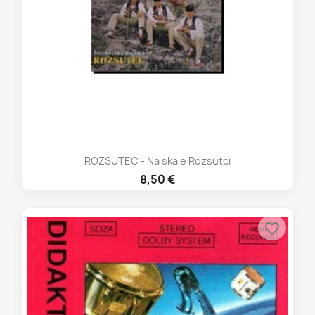
ROZSUTEC - Na skale Rozsutci
8,50 €
favorite_border