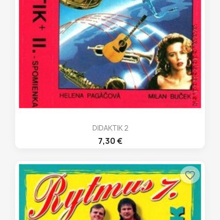
DIDAKTIK 2
7,30 €
favorite_border