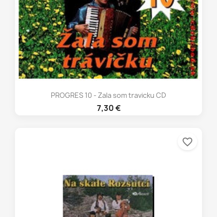
PROGRES 10 - Zala som travicku CD
7,30 €
favorite_border