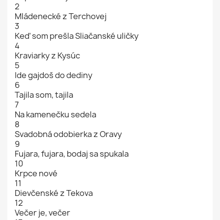
2
Mládenecké z Terchovej
3
Keď som prešla Sliačanské uličky
4
Kraviarky z Kysúc
5
Ide gajdoš do dediny
6
Tajila som, tajila
7
Na kamenečku sedela
8
Svadobná odobierka z Oravy
9
Fujara, fujara, bodaj sa spukala
10
Krpce nové
11
Dievčenské z Tekova
12
Večer je, večer