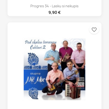
Progres 34 - Lasku si nekupis
9,90 €
favorite_border