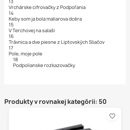
13
Vrchárske cifrovačky z Podpoľania
14
Keby som ja bola maliarova dcéra
15
V Terchovej na salaši
16
Trávnica a dve piesne z Liptovských Sliačov
17
Pole, moje pole
18
Podpolianske rozkazovačky
Produkty v rovnakej kategórii: 50
favorite_border