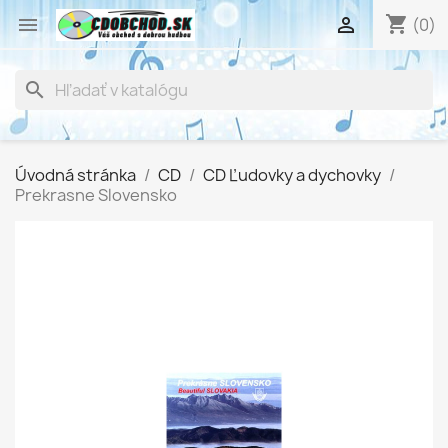
shopping_cart


(0)
search
Úvodná stránka
CD
CD Ľudovky a dychovky
Prekrasne Slovensko