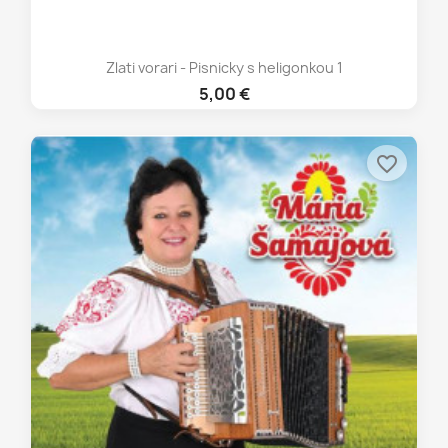
Zlati vorari - Pisnicky s heligonkou 1
5,00 €
favorite_border