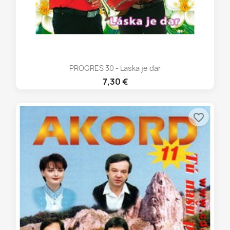
PROGRES 30 - Laska je dar
7,30 €
favorite_border