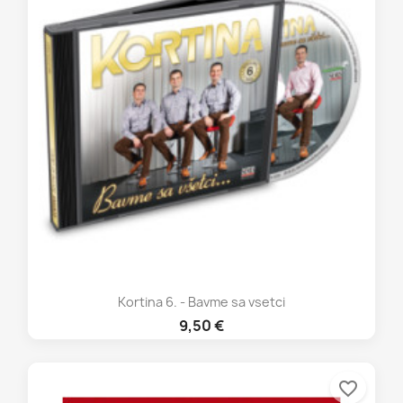
Kortina 6. - Bavme sa vsetci
9,50 €
favorite_border