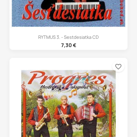
RYTMUS 3. - Sestdesiatka CD
7,30 €
favorite_border