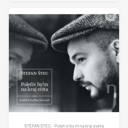
favorite_border
STEFAN STEC - Polet iv by m na kraj sveta