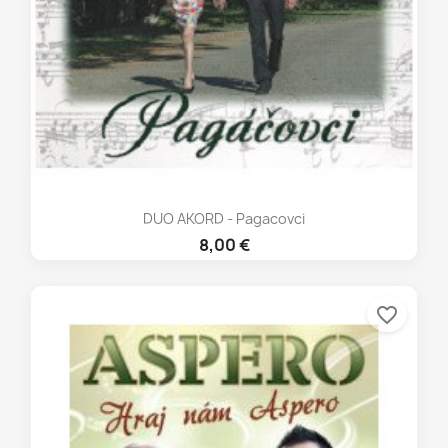
DUO AKORD - Pagacovci
8,00 €
favorite_border