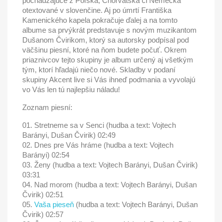
pochádzajúce z Poľska, Chorvátska či Nemecka
otextované v slovenčine. Aj po úmrtí Františka
Kamenického kapela pokračuje ďalej a na tomto
albume sa prvýkrát predstavuje s novým muzikantom
Dušanom Čvirikom, ktorý sa autorsky podpísal pod
väčšinu piesní, ktoré na ňom budete počuť. Okrem
priaznivcov tejto skupiny je album určený aj všetkým
tým, ktorí hľadajú niečo nové. Skladby v podaní
skupiny Akcent live si Vás ihneď podmania a vyvolajú
vo Vás len tú najlepšiu náladu!
Zoznam piesní:
01. Stretneme sa v Senci (hudba a text: Vojtech
Barányi, Dušan Čvirik) 02:49
02. Dnes pre Vás hráme (hudba a text: Vojtech
Barányi) 02:54
03. Ženy (hudba a text: Vojtech Barányi, Dušan Čvirik)
03:31
04. Nad morom (hudba a text: Vojtech Barányi, Dušan
Čvirik) 02:51
05.
Vaša pieseň
(hudba a text: Vojtech Barányi, Dušan
Čvirik) 02:57