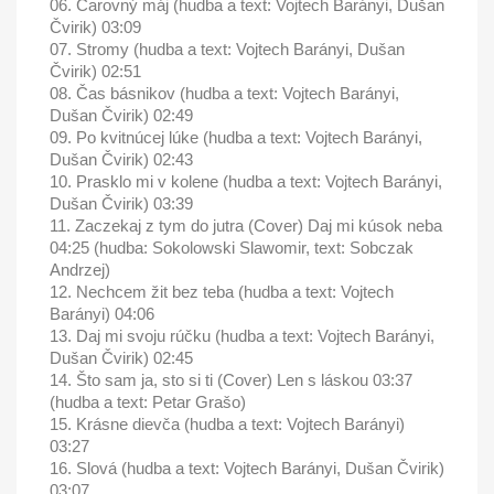
06. Čarovný máj (hudba a text: Vojtech Barányi, Dušan
Čvirik) 03:09
07. Stromy (hudba a text: Vojtech Barányi, Dušan
Čvirik) 02:51
08. Čas básnikov (hudba a text: Vojtech Barányi,
Dušan Čvirik) 02:49
09. Po kvitnúcej lúke (hudba a text: Vojtech Barányi,
Dušan Čvirik) 02:43
10. Prasklo mi v kolene (hudba a text: Vojtech Barányi,
Dušan Čvirik) 03:39
11. Zaczekaj z tym do jutra (Cover) Daj mi kúsok neba
04:25 (hudba: Sokolowski Slawomir, text: Sobczak
Andrzej)
12. Nechcem žit bez teba (hudba a text: Vojtech
Barányi) 04:06
13. Daj mi svoju rúčku (hudba a text: Vojtech Barányi,
Dušan Čvirik) 02:45
14. Što sam ja, sto si ti (Cover) Len s láskou 03:37
(hudba a text: Petar Grašo)
15. Krásne dievča (hudba a text: Vojtech Barányi)
03:27
16. Slová (hudba a text: Vojtech Barányi, Dušan Čvirik)
03:07