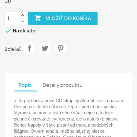
CD

VLOŽIŤ DO KOŠÍKA

Na sklade
Zdieľať
Popis
Detaily produktu
a trh prichádza nové CD skupiny Akcent live s názvom
Piesne pre dobrú náladu 5. Oproti predchádzajúcim
štyrom albumom z tejto série však nejde o ľudové
piesne či prevzaté evergreeny, ale o autorské piesne
členov kapely v štýle piesní od mora a podobných
šlágrov. Okrem toho tu možno nájsť aj piesne