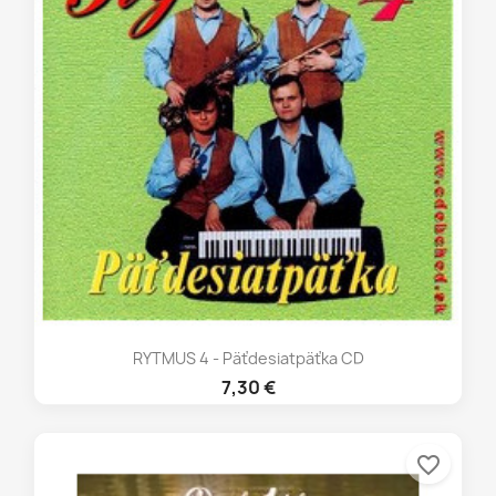
RYTMUS 4 - Päťdesiatpäťka CD
7,30 €
favorite_border