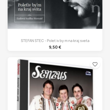
STEFAN STEC - Polet iv by m na kraj sveta
9,50 €
favorite_border