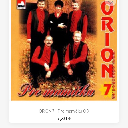
favorite_border
ORION 7 - Pre mamičku CD
7,30 €