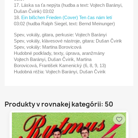
17. Láska sa ťa nepýta (hudba a text: Vojtech Barányi,
Dušan Čvirik) 03:02
18.
Ein bißchen Frieden (Cover) Ten čas nám letí
03:02 (hudba Ralph Siegel, text: Bernd Meinunger)
Spev, vokály, gitara, perkusie: Vojtech Barányi
Spev, vokály, klávesové nástroje, gitara: Dušan Čvirik
Spev, vokály: Martina Borovicová
Hudobné podklady, texty, úprava, aranžmány
Vojtech Barányi, Dušan Čvirik, Martina
Borovicová, František Kamenický (6, 8, 9, 13)
Hudobná réžia: Vojtech Barányi, Dušan Čvirik
Produkty v rovnakej kategórii: 50
favorite_border