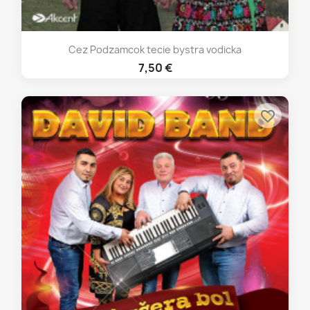
Cez Podzamcok tecie bystra vodicka
7,50 €
favorite_border