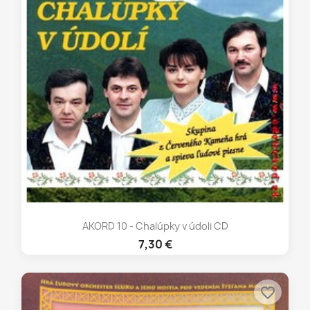
AKORD 10 - Chalúpky v údoli CD
7,30 €
favorite_border