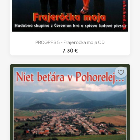
PROGRES 5 - Frajerôčka moja CD
7,30 €
favorite_border