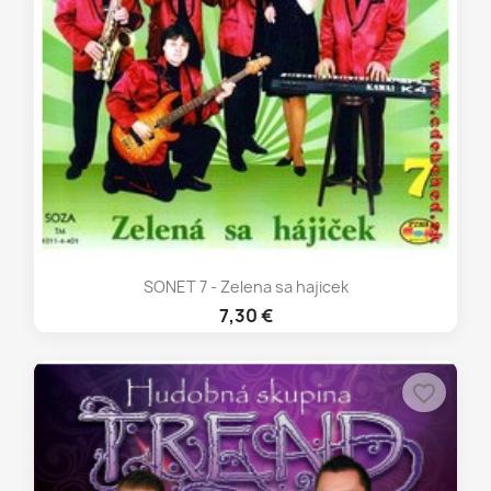
SONET 7 - Zelena sa hajicek
7,30 €
favorite_border