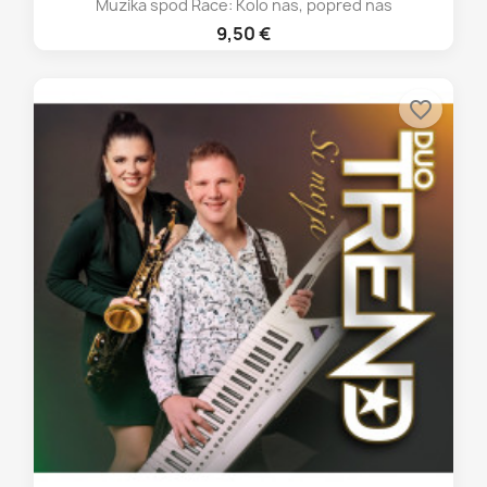
Muzika spod Race: Kolo nas, popred nas
9,50 €
favorite_border