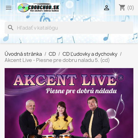
shopping_cart


(0)
search
Úvodná stránka
CD
CD Ľudovky a dychovky
Akcent Live - Piesne pre dobru naladu 5. (cd)