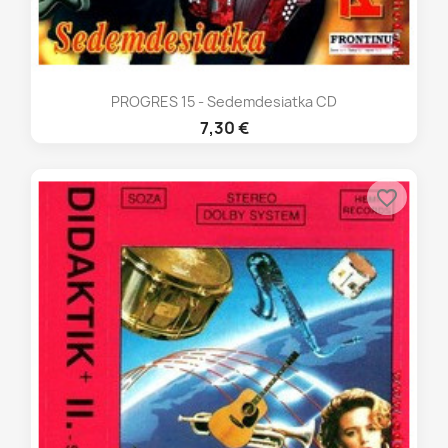
PROGRES 15 - Sedemdesiatka CD
7,30 €
favorite_border