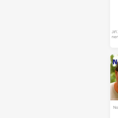
Jiř
nen
No