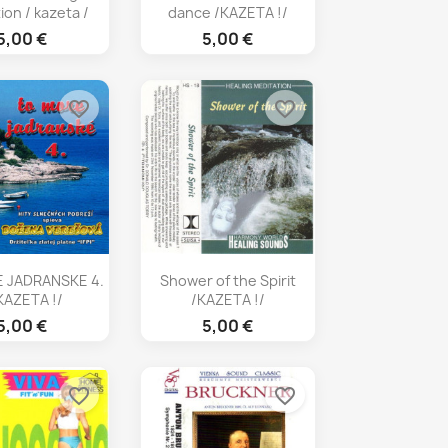
ion / kazeta /
dance /KAZETA !/
5,00 €
5,00 €
favorite_border
favorite_border
chly náhľad
Rýchly náhľad

 JADRANSKE 4.
Shower of the Spirit
/KAZETA !/
/KAZETA !/
5,00 €
5,00 €
favorite_border
favorite_border