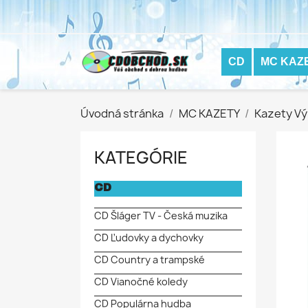
CD
MC KAZ
Úvodná stránka
MC KAZETY
Kazety Vý
KATEGÓRIE
CD
CD Šláger TV - Česká muzika
CD Ľudovky a dychovky
CD Country a trampské
CD Vianočné koledy
CD Populárna hudba