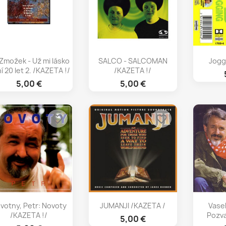
Rýchly náhľad
Rýchly náhľad
Rý



í Zmožek - Už mi lásko
SALCO - SALCOMAN
Jogg
í 20 let 2. /KAZETA !/
/KAZETA !/
5,00 €
5,00 €
favorite_border
favorite_border
Rýchly náhľad
Rýchly náhľad
Rý



votny, Petr: Novoty
JUMANJI /KAZETA /
Vase
/KAZETA !/
Pozva
5,00 €