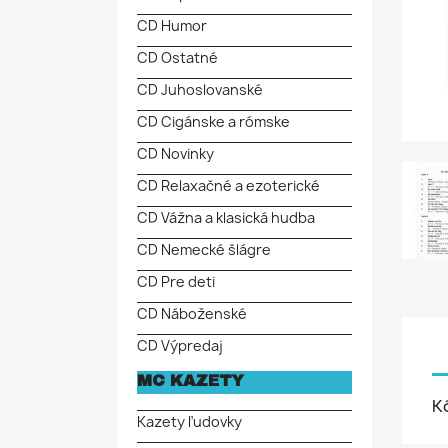
CD Humor
CD Ostatné
CD Juhoslovanské
CD Cigánske a rómske
CD Novinky
CD Relaxačné a ezoterické
CD Vážna a klasická hudba
CD Nemecké šlágre
CD Pre deti
CD Náboženské
CD Výpredaj
MC KAZETY
K
Kazety ľudovky