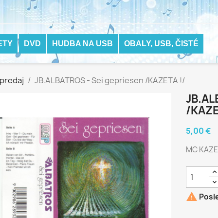
ETY
DVD
HUDBA NA USB
OBALY, USB, ČISTÉ
predaj
JB.ALBATROS - Sei gepriesen /KAZETA !/
JB.AL
/KAZE
5,00 €
MC KAZE

Posle