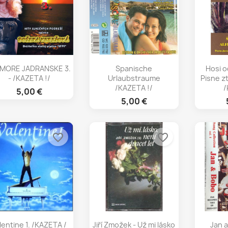
Rýchly náhľad
Rýchly náhľad
Rý



 MORE JADRANSKE 3.
Spanische
Hosi o
- /KAZETA !/
Urlaubstraume
Pisne z
/KAZETA !/
/
5,00 €
5,00 €
favorite_border
favorite_border
Rýchly náhľad
Rýchly náhľad
Rý



lentine 1. /KAZETA /
Jiří Zmožek - Už mi lásko
Jan 