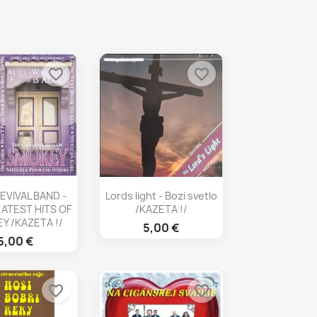
favorite_border
favorite_border
chly náhľad
Rýchly náhľad

EVIVAL BAND -
Lords light - Bozi svetlo
ATEST HITS OF
/KAZETA !/
Y /KAZETA !/
5,00 €
5,00 €
favorite_border
favorite_border