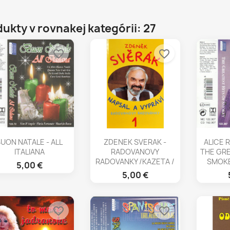
ukty v rovnakej kategórii: 27
favorite_border
favorite_border
Rýchly náhľad
Rýchly náhľad
Rý



UON NATALE - ALL
ZDENEK SVERAK -
ALICE R
ITALIANA
RADOVANOVY
THE GRE
RADOVANKY /KAZETA /
SMOKE
5,00 €
5,00 €
favorite_border
favorite_border