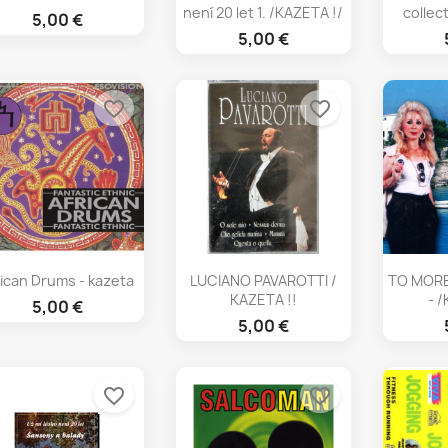
není 20 let 1. /KAZETA !/
collect
5,00 €
5,00 €
favorite_border
favorite_border
Rýchly náhľad
Rýchly náhľad
Rý



rican Drums - kazeta
LUCIANO PAVAROTTI /
TO MORE
KAZETA !!
- 
5,00 €
5,00 €
favorite_border
favorite_border