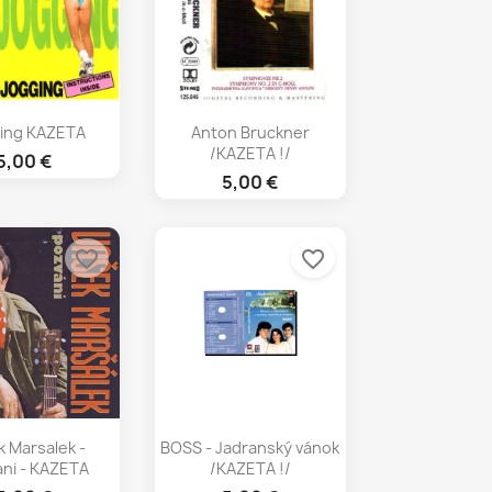
chly náhľad
Rýchly náhľad

ing KAZETA
Anton Bruckner
/KAZETA !/
5,00 €
5,00 €
favorite_border
favorite_border
chly náhľad
Rýchly náhľad

k Marsalek -
BOSS - Jadranský vánok
ni - KAZETA
/KAZETA !/