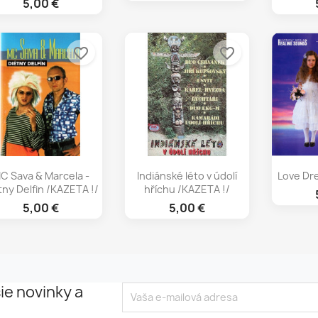
5,00 €
favorite_border
favorite_border
Rýchly náhľad
Rýchly náhľad
Rý



C Sava & Marcela -
Indiánské léto v údolí
Love Dr
tny Delfin /KAZETA !/
hříchu /KAZETA !/
5,00 €
5,00 €
ie novinky a