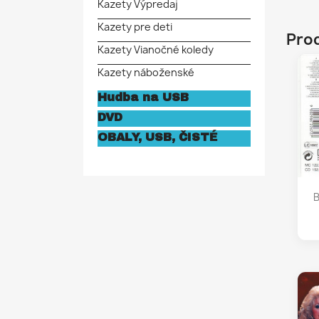
Kazety Výpredaj
Kazety pre deti
Prod
Kazety Vianočné koledy
Kazety náboženské
Hudba na USB
DVD
OBALY, USB, ČISTÉ
B