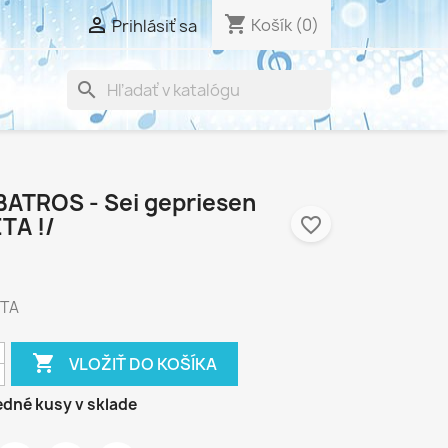
shopping_cart

Košík
(0)
Prihlásiť sa
search
BATROS - Sei gepriesen
TA !/
favorite_border
TA

VLOŽIŤ DO KOŠÍKA
dné kusy v sklade