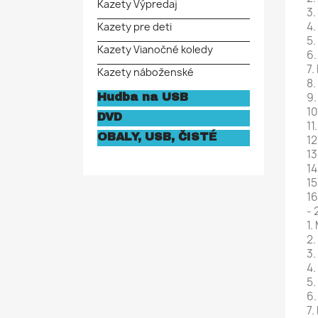
Kazety Výpredaj
3.
4.
Kazety pre deti
5.
Kazety Vianočné koledy
6.
7.
Kazety náboženské
8.
9.
Hudba na USB
1
DVD
11
OBALY, USB, ČISTÉ
12
13
14
15
16
- 
1.
2.
3.
4
5.
6.
7.