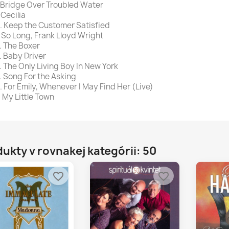
 Bridge Over Troubled Water
 Cecilia
. Keep the Customer Satisfied
. So Long, Frank Lloyd Wright
. The Boxer
. Baby Driver
. The Only Living Boy In New York
. Song For the Asking
. For Emily, Whenever I May Find Her (Live)
. My Little Town
ukty v rovnakej kategórii: 50
favorite_border
favorite_border