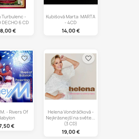
chly náhľad
Rýchly náhľad

 Turbulenc -
Kubišová Marta: MARTA
 DECHO 6 CD
- 4CD
18,00 €
14,00 €
favorite_border
favorite_border
chly náhľad
Rýchly náhľad

M. - Rivers Of
Helena Vondráčková -
Babylon
Nejkrásnejší na světe...
(3 CD)
7,50 €
19,00 €