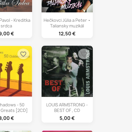
chly náhľad
Rýchly náhľad

avol - Kreditka
Hečkovci Júlia a Peter •
srdca
Taliansky muzikál
9,00 €
12,50 €
favorite_border
favorite_border
chly náhľad
Rýchly náhľad

hadows - 50
LOUIS ARMSTRONG -
 Greats [2CD]
BEST OF , CD
8,00 €
5,00 €