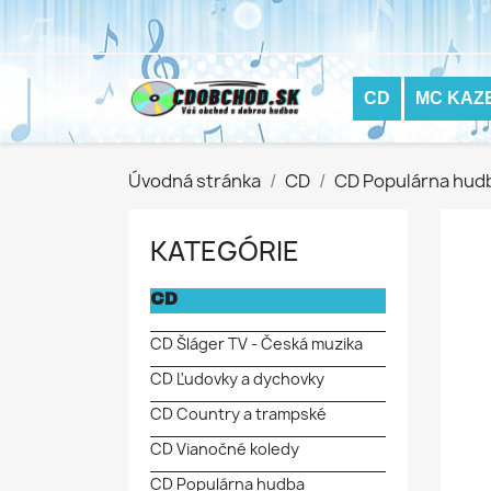
CD
MC KAZ
Úvodná stránka
CD
CD Populárna hud
KATEGÓRIE
CD
CD Šláger TV - Česká muzika
CD Ľudovky a dychovky
CD Country a trampské
CD Vianočné koledy
CD Populárna hudba