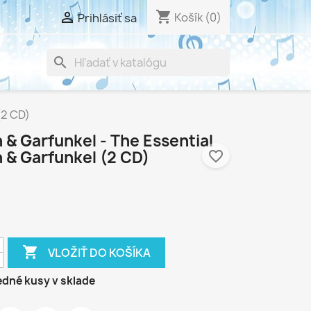
shopping_cart

Košík
(0)
Prihlásiť sa
search
(2 CD)
 & Garfunkel - The Essential
 & Garfunkel (2 CD)
favorite_border

VLOŽIŤ DO KOŠÍKA
dné kusy v sklade