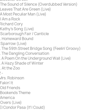
 The Sound of Silence (Overdubbed Version)
 Leaves That Are Green (Live)
 A Most Peculiar Man (Live)
 I Am a Rock
 Richard Cory
 Kathy's Song (Live)
 Scarborough Fair / Canticle
0. Homeward Bound
. Sparrow (Live)
. The 59th Street Bridge Song (Feelin' Groovy)
. The Dangling Conversation
. A Poem On the Underground Wall (Live)
. A Hazy Shade of Winter
. At the Zoo
2 -
 Mrs. Robinson
 Fakin' It
 Old Friends
. Bookends Theme
 America
 Overs (Live)
 El Condor Pasa (If I Could)