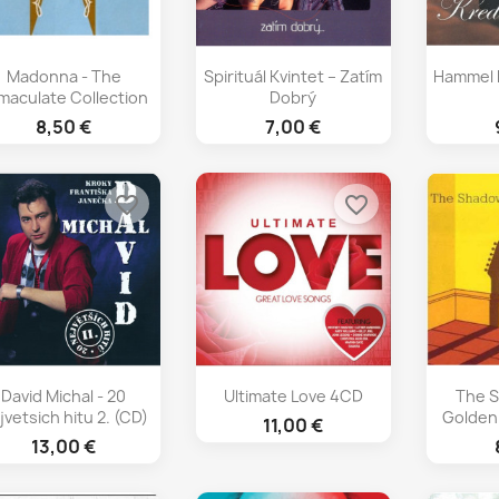
Rýchly náhľad
Rýchly náhľad
Rý



Madonna - The
Spirituál Kvintet – Zatím
Hammel P
maculate Collection
Dobrý
8,50 €
7,00 €
favorite_border
favorite_border
Rýchly náhľad
Rýchly náhľad
Rý



David Michal - 20
Ultimate Love 4CD
The S
jvetsich hitu 2. (CD)
Golden
11,00 €
13,00 €