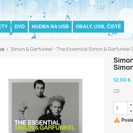
ETY
DVD
HUDBA NA USB
OBALY, USB, ČISTÉ
ba
Simon & Garfunkel - The Essential Simon & Garfunkel 
Simon
Simon
12,00 €
CD

Posle