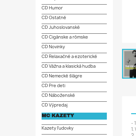
CD Humor
CD Ostatné
CD Juhoslovanské
CD Cigánske a rómske
CD Novinky
CD Relaxačné a ezoterické
CD Vážna a klasická hudba
CD Nemecké šlágre
CD Pre deti
CD Náboženské
CD Výpredaj
MC KAZETY
- 1
Kazety ľudovky
1.
2.