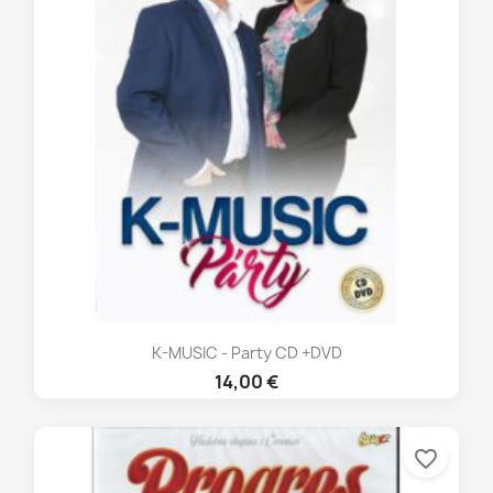
K-MUSIC - Party CD +DVD
14,00 €
favorite_border