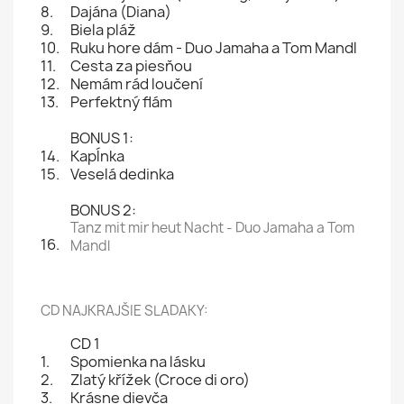
8.
Dajána (Diana)
9.
Biela pláž
10.
Ruku hore dám - Duo Jamaha a Tom Mandl
11.
Cesta za piesňou
12.
Nemám rád loučení
13.
Perfektný flám
BONUS 1:
14.
Kapĺnka
15.
Veselá dedinka
BONUS 2:
Tanz mit mir heut Nacht - Duo Jamaha a Tom
16.
Mandl
CD NAJKRAJŠIE SLADAKY:
CD 1
1.
Spomienka na lásku
2.
Zlatý křížek (Croce di oro)
3.
Krásne dievča