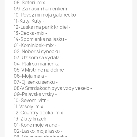
08-Soferi-mix -
09-Za nasim humenkem -
10-Povez mi moja galanecko -
11-Kuty, Kuty -
12-Laska ma parik kridiel -
13-Cecka-mix -
14-Spomienka na lasku -
01-Kominicek-mix -
02-Neber si synecku -
03-Uz som sa vydala -
04-Ptali sa mamenka -
05-V Mistrine na doline -
06-Moja mala -
07-Ej, senku senku -
08-V Smrdakoch byva vzdy veselo -
09-Palavske vrsky -
10-Severni vitr -
11-Vesely-mix -
12-Country pecka-mix -
13-Zlaty krizek -
01-Kone moje vrane -
02-Lasko, moja lasko -