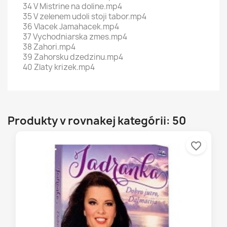
34 V Mistrine na doline.mp4
35 V zelenem udoli stoji tabor.mp4
36 Vlacek Jamahacek.mp4
37 Vychodniarska zmes.mp4
38 Zahori.mp4
39 Zahorsku dzedzinu.mp4
40 Zlaty krizek.mp4
Produkty v rovnakej kategórii: 50
favorite_border