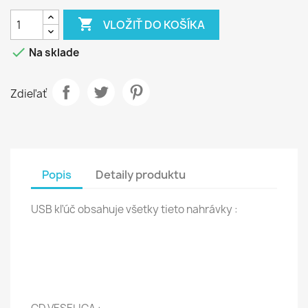

VLOŽIŤ DO KOŠÍKA

Na sklade
Zdieľať
Popis
Detaily produktu
USB kľúč obsahuje všetky tieto nahrávky :