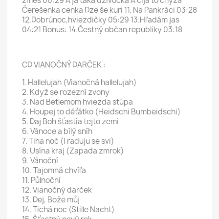
zmes 06:29 A ja taká dzivočka A čija to chyža
Čerešenka cenka Dze še kuri 11. Na Pankráci 03:28
12.Dobrúnoc,hviezdičky 05:29 13.Hľadám jas
04:21 Bonus: 14.Čestný občan republiky 03:18
CD VIANOČNÝ DARČEK :
1. Hallelujah (Vianočná hallelujah)
2. Když se rozezní zvony
3. Nad Betlemom hviezda stúpa
4. Houpej to děťátko (Heidschi Bumbeidschi)
5. Daj Boh šťastia tejto zemi
6. Vánoce a bílý sníh
7. Tiha noć (I raduju se svi)
8. Usína kraj (Zapada zmrok)
9. Vánoční
10. Tajomná chvíľa
11. Půlnoční
12. Vianočný darček
13. Dej, Bože můj
14. Tichá noc (Stille Nacht)