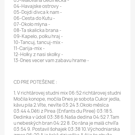
03-Malovana dedinecka -
04-Havajske ostrovy -
05-Dojdi divca k nam -
06-Cesta do Kutu -
07-Okolo mlyna -
08-Ta skalicka brana -
09-Kapelo, polku hraj -
10-Tancuj, tancuj-mix -
11-Carija-mix -
12-Holky z nasi skolky -
13-Dnes vecer vam zabavu hrame -
CD PRE POTEŠENIE :
1. V richtárovej studni mix 06:52 richtárovej studni
Močila konope, močila Dnes je sobota Cukor jedla,
kávu pila 2.Víte, nevíte 03:24 3.Okolo měsíca
03:44 4.Děti z Pirea (Enfants du Piree) 03:18 5.
Dedinka v údolí 03:38 6.Naša dedina 04:52 7.Tam
u nebeských bran 04:22 8. Do rána je malá chvíľa
03:54 9. Postavil šohajek 03:38 10.Východniarska