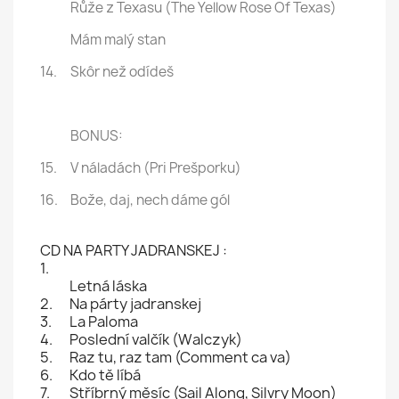
Růže z Texasu (The Yellow Rose Of Texas)
Mám malý stan
14.
Skôr než odídeš
BONUS:
15.
V náladách (Pri Prešporku)
16.
Bože, daj, nech dáme gól
CD NA PARTY JADRANSKEJ :
1.
Letná láska
2.
Na párty jadranskej
3.
La Paloma
4.
Poslední valčík (Walczyk)
5.
Raz tu, raz tam (Comment ca va)
6.
Kdo tě líbá
7.
Stříbrný měsíc (Sail Along, Silvry Moon)