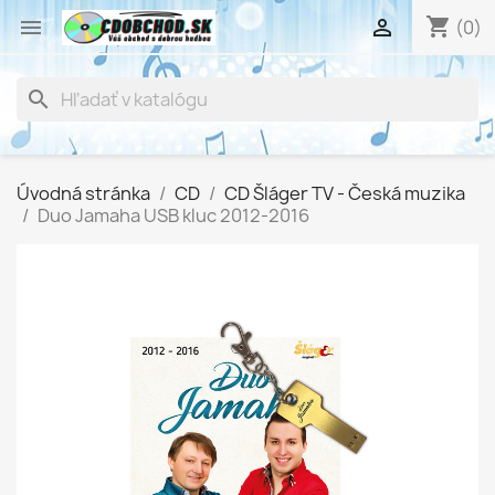
shopping_cart


(0)
search
Úvodná stránka
CD
CD Šláger TV - Česká muzika
Duo Jamaha USB kluc 2012-2016