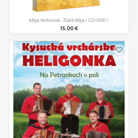
Mája Velšicová - Zlatá Mája / CD+DVD /
15,00 €
favorite_border