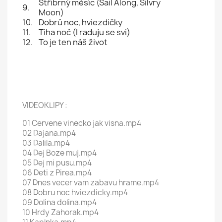
Stříbrný měsíc (Sail Along, Silvry
9.
Moon)
10.
Dobrú noc, hviezdičky
11.
Tiha noć (I raduju se svi)
12.
To je ten náš život
VIDEOKLIPY :
01 Cervene vinecko jak visna.mp4
02 Dajana.mp4
03 Dalila.mp4
04 Dej Boze muj.mp4
05 Dej mi pusu.mp4
06 Deti z Pirea.mp4
07 Dnes vecer vam zabavu hrame.mp4
08 Dobru noc hviezdicky.mp4
09 Dolina dolina.mp4
10 Hrdy Zahorak.mp4