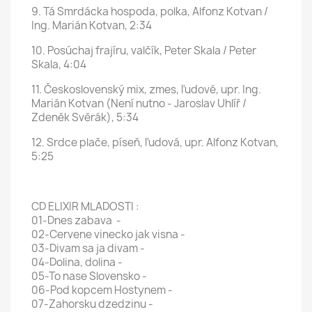
9. Tá Smrdácka hospoda, polka, Alfonz Kotvan /
Ing. Marián Kotvan, 2:34
10. Posúchaj frajíru, valčík, Peter Skala / Peter
Skala, 4:04
11. Československý mix, zmes, ľudové, upr. Ing.
Marián Kotvan (Není nutno - Jaroslav Uhlíř /
Zdeněk Svěrák), 5:34
12. Srdce plače, píseň, ľudová, upr. Alfonz Kotvan,
5:25
CD ELIXIR MLADOSTI :
01-Dnes zabava -
02-Cervene vinecko jak visna -
03-Divam sa ja divam -
04-Dolina, dolina -
05-To nase Slovensko -
06-Pod kopcem Hostynem -
07-Zahorsku dzedzinu -