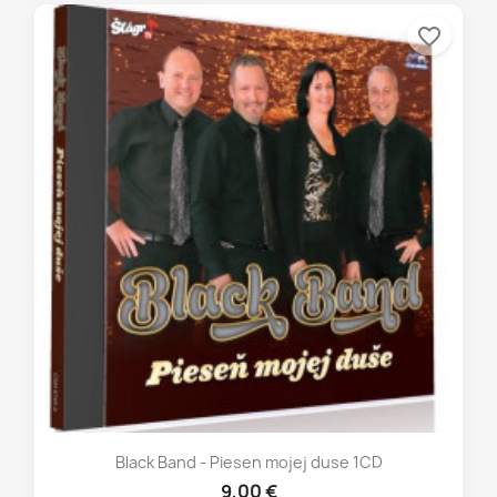
favorite_border
Black Band - Piesen mojej duse 1CD
9,00 €