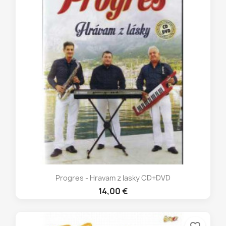
Progres - Hravam z lasky CD+DVD
14,00 €