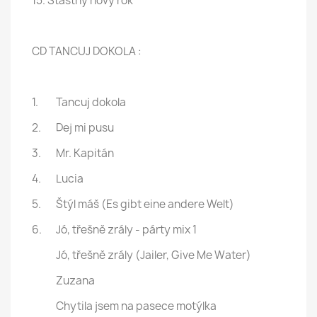
15. Šťastný nový rok
CD TANCUJ DOKOLA :
1.
Tancuj dokola
2.
Dej mi pusu
3.
Mr. Kapitán
4.
Lucia
5.
Štýl máš (Es gibt eine andere Welt)
6.
Jó, třešně zrály - párty mix 1
Jó, třešně zrály (Jailer, Give Me Water)
Zuzana
Chytila jsem na pasece motýlka