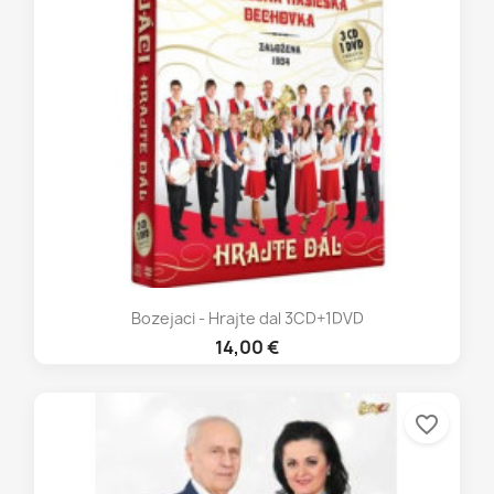
Bozejaci - Hrajte dal 3CD+1DVD
14,00 €
favorite_border