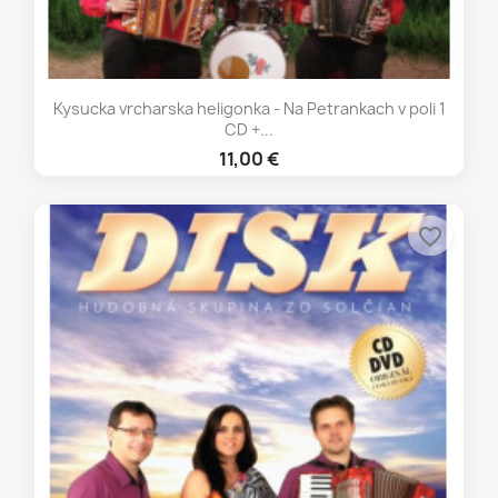
Kysucka vrcharska heligonka - Na Petrankach v poli 1
CD +...
11,00 €
favorite_border