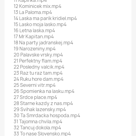
11 Kaplnka.mp4
12 Kominicek mix.mp4
13 La Paloma.mp4
14 Laska ma parik kridiel.mp4
15 Lasko moja lasko.mp4
16 Letna laska.mp4
17 Mr Kapitan.mp4
18 Na party jadranskej.mp4
19 Narozeniny.mp4
20 Palavske vrsky.mp4
21 Perfektny flam.mp4
22 Posledny valcik.mp4
23 Raz tu raz tam.mp4
24 Ruku hore dam.mp4
25 Severni vitr.mp4
26 Spomienka na lasku.mp4
27 Srdce place.mp4
28 Starne kazdy z nas.mp4
29 Svihak lazensky.mp4
30 Ta Smrdacka hospoda.mp4
31 Tajomna chvila.mp4
32 Tancuj dokola.mp4
33 To nase Slovensko.mp4