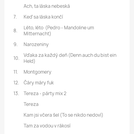
Ach, ta láska nebeská
7.
Keď sa láska končí
Léto, léto (Pedro - Mandoline um
8.
Mitternacht)
9.
Narozeniny
Vďaka za každý deň (Denn auch du bist ein
10.
Held)
11.
Montgomery
12.
Čáry máry fuk
13.
Tereza - párty mix 2
Tereza
Kam jsi včera šel (To se nikdo nedoví)
Tam za vodou v rákosí