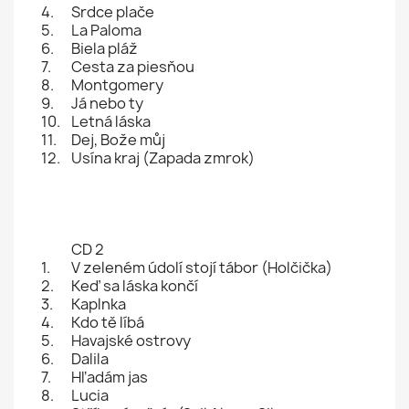
4.
Srdce plače
5.
La Paloma
6.
Biela pláž
7.
Cesta za piesňou
8.
Montgomery
9.
Já nebo ty
10.
Letná láska
11.
Dej, Bože můj
12.
Usína kraj (Zapada zmrok)
CD 2
1.
V zeleném údolí stojí tábor (Holčička)
2.
Keď sa láska končí
3.
Kaplnka
4.
Kdo tě líbá
5.
Havajské ostrovy
6.
Dalila
7.
Hľadám jas
8.
Lucia