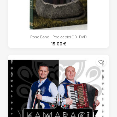
Rose Band - Pod cepici CD+DVD
15,00 €
favorite_border