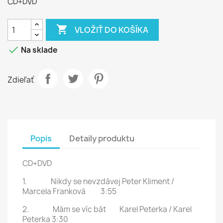
CD+DVD

VLOŽIŤ DO KOŠÍKA

Na sklade
Zdieľať
Popis
Detaily produktu
CD+DVD
1. Nikdy se nevzdávej Peter Kliment /
Marcela Franková 3:55
2. Mám se víc bát Karel Peterka / Karel
Peterka 3:30