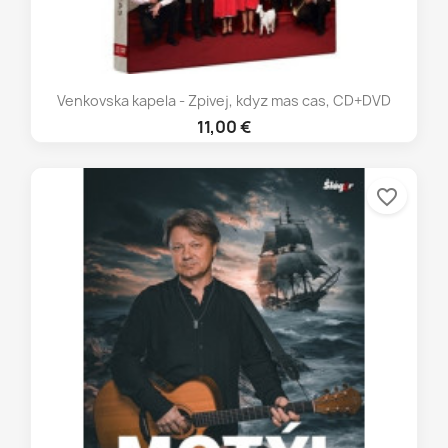
Venkovska kapela - Zpivej, kdyz mas cas, CD+DVD
11,00 €
favorite_border