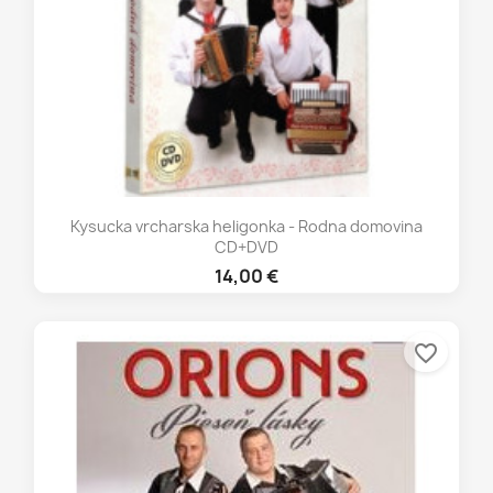
Kysucka vrcharska heligonka - Rodna domovina
CD+DVD
14,00 €
favorite_border