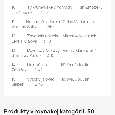
10. Ty krumvířské vinohrady Jiří Zmožek /
Jiří Zmožek 3:16
11. Nemocné srdénko Václav Maňas ml. /
Vladimír Salčák 2:53
12. Zavoňala fialenka Miroslav Kolstrunk /
Lenka Králová 3:10
13. Děvčice z Moravy Václav Maňas ml. /
Stanislav Pěnčík 3:15
14. Holuběnka Jiří Zmožek / Jiří
Zmožek 2:42
15. Vysoký jalovec lidová, upr. Jan
Slabák 2:43
Produkty v rovnakej kategórii: 50