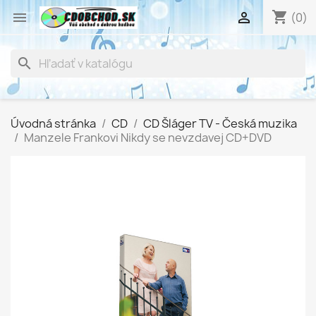
shopping_cart


(0)
search
Úvodná stránka
CD
CD Šláger TV - Česká muzika
Manzele Frankovi Nikdy se nevzdavej CD+DVD