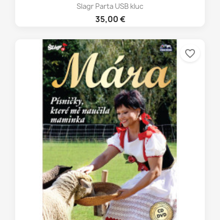
Slagr Parta USB kluc
35,00 €
favorite_border