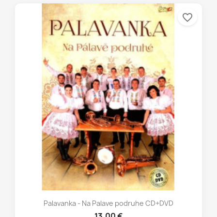
favorite_border
Palavanka - Na Palave podruhe CD+DVD
13,00 €