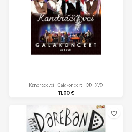
Kandracovci - Galakoncert - CD+DVD
11,00 €
favorite_border