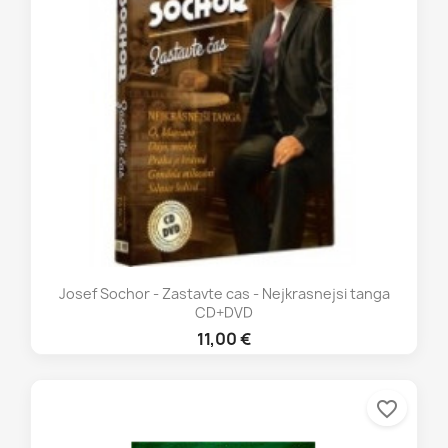
Josef Sochor - Zastavte cas - Nejkrasnejsi tanga
CD+DVD
11,00 €
favorite_border