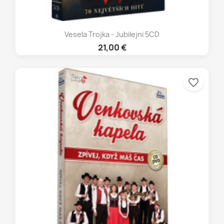
Vesela Trojka - Jubilejni 5CD
21,00 €
favorite_border