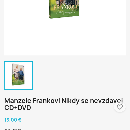
Manzele Frankovi Nikdy se nevzdavej
CD+DVD
favorite_border
15,00 €