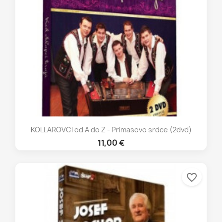
KOLLAROVCI od A do Z - Primasovo srdce (2dvd)
11,00 €
favorite_border