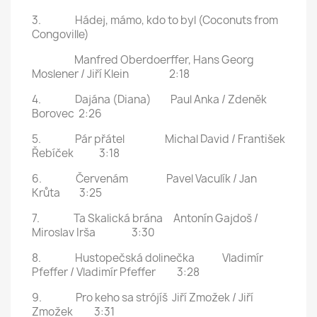
3. Hádej, mámo, kdo to byl (Coconuts from
Congoville)
Manfred Oberdoerffer, Hans Georg
Moslener / Jiří Klein 2:18
4. Dajána (Diana) Paul Anka / Zdeněk
Borovec 2:26
5. Pár přátel Michal David / František
Řebíček 3:18
6. Červenám Pavel Vaculík / Jan
Krůta 3:25
7. Ta Skalická brána Antonín Gajdoš /
Miroslav Irša 3:30
8. Hustopečská dolinečka Vladimír
Pfeffer / Vladimír Pfeffer 3:28
9. Pro keho sa strójíš Jiří Zmožek / Jiří
Zmožek 3:31