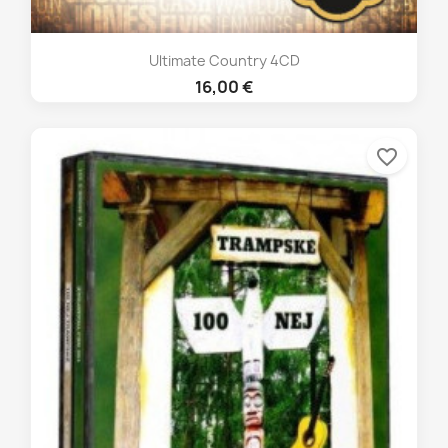
Ultimate Country 4CD
16,00 €
favorite_border