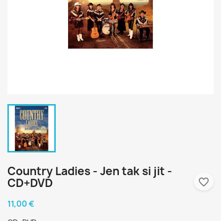
Country Ladies - Jen tak si jit -
CD+DVD
favorite_border
11,00 €