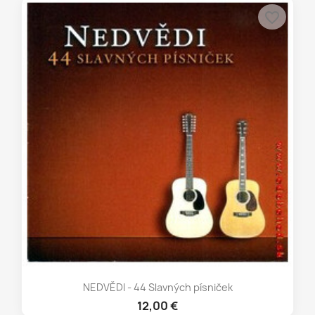
favorite_border
NEDVĚDI - 44 Slavných písniček
12,00 €