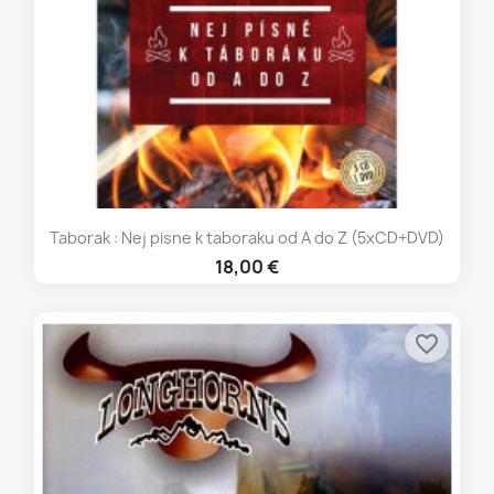
Taborak : Nej pisne k taboraku od A do Z (5xCD+DVD)
18,00 €
favorite_border