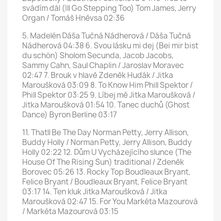
svádím dál (Ill Go Stepping Too) Tom James, Jerry
Organ / Tomáš Hněvsa 02:36
5. Madelén Dáša Tučná Nádherová / Dáša Tučná
Nádherová 04:38 6. Svou lásku mi dej (Bei mir bist
du schön) Sholom Secunda, Jacob Jacobs,
Sammy Cahn, Saul Chaplin / Jaroslav Moravec
02:47 7. Brouk v hlavě Zdeněk Hudák / Jitka
Maroušková 03:09 8. To Know Him Phill Spektor /
Phill Spektor 03:25 9. Líbej mě Jitka Maroušková /
Jitka Maroušková 01:54 10. Tanec duchů (Ghost
Dance) Byron Berline 03:17
11. Thatll Be The Day Norman Petty, Jerry Allison,
Buddy Holly / Norman Petty, Jerry Allison, Buddy
Holly 02:22 12. Dům U Vycházejícího slunce (The
House Of The Rising Sun) traditional / Zdeněk
Borovec 05:26 13. Rocky Top Boudleaux Bryant,
Felice Bryant / Boudleaux Bryant, Felice Bryant
03:17 14. Ten kluk Jitka Maroušková / Jitka
Maroušková 02:47 15. For You Markéta Mazourová
/ Markéta Mazourová 03:15