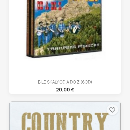
BILE SKALY OD A DO Z (6CD)
20,00 €
favorite_border