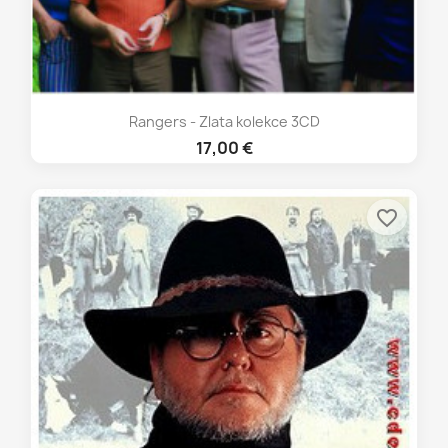
Rangers - Zlata kolekce 3CD
17,00 €
favorite_border