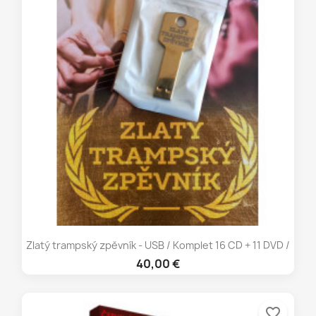
Zlatý trampský zpěvník - USB / Komplet 16 CD + 11 DVD /
40,00 €
favorite_border