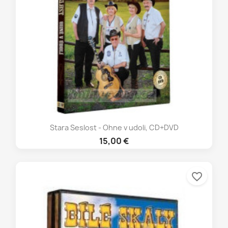
Stara Seslost - Ohne v udoli, CD+DVD
15,00 €
favorite_border