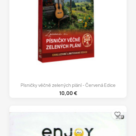
Písničky věčně zelených plání - Červená Edice
10,00 €
favorite_border