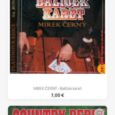
MIREK ČERNÝ - Balíček karet
7,00 €
favorite_border