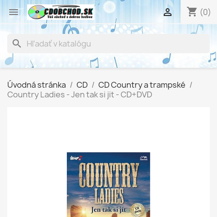
shopping_cart


(0)
search
Úvodná stránka
CD
CD Country a trampské
Country Ladies - Jen tak si jit - CD+DVD