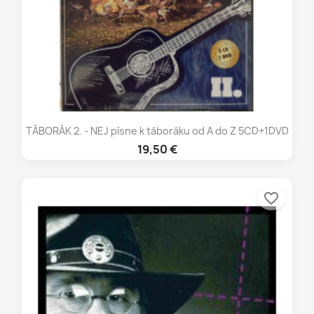
TÁBORÁK 2. - NEJ písne k táboráku od A do Z 5CD+1DVD
19,50 €
favorite_border