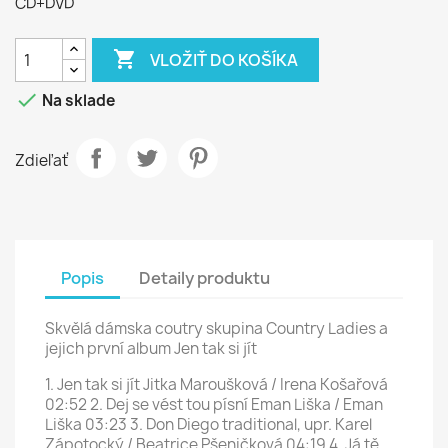
CD+DVD

VLOŽIŤ DO KOŠÍKA

Na sklade
Zdieľať
Popis
Detaily produktu
Skvělá dámska coutry skupina Country Ladies a
jejich první album Jen tak si jít
1. Jen tak si jít Jitka Maroušková / Irena Košařová
02:52 2. Dej se vést tou písní Eman Liška / Eman
Liška 03:23 3. Don Diego traditional, upr. Karel
Zápotocký / Beatrice Pšeničková 04:19 4. Já tě