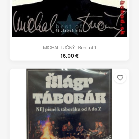
MICHAL TUČNÝ - Best of 1
16,00 €
favorite_border