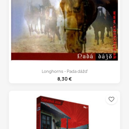
Longhorns - Pada dážď
8,30 €
favorite_border