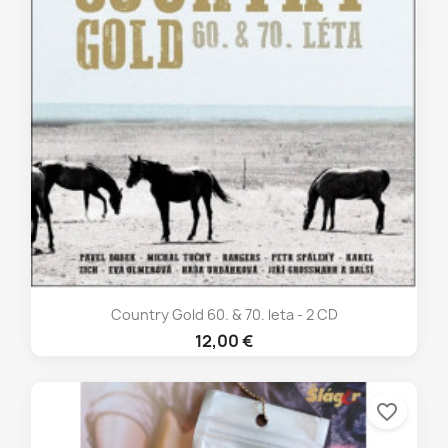
Country Gold 60. & 70. leta - 2 CD
12,00 €
favorite_border