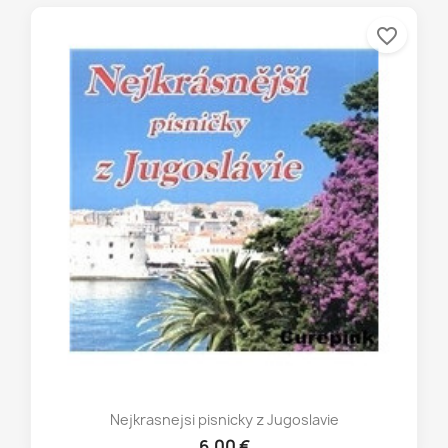
favorite_border
Nejkrasnejsi pisnicky z Jugoslavie
6,00 €