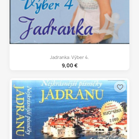
Jadranka: Výber 4.
9,00 €
favorite_border