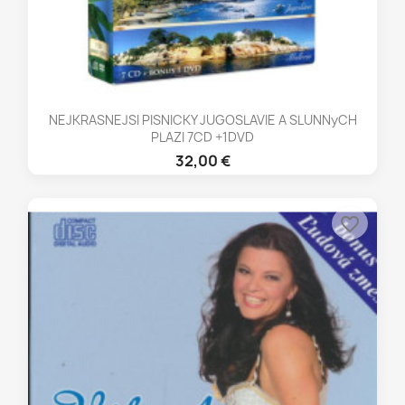
NEJKRASNEJSI PISNICKY JUGOSLAVIE A SLUNNyCH
PLAZI 7CD +1DVD
32,00 €
favorite_border