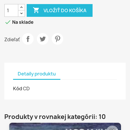

VLOŽIŤ DO KOŠÍKA

Na sklade
Zdieľať
Detaily produktu
Kód
CD
Produkty v rovnakej kategórii: 10