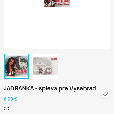
JADRANKA - spieva pre Vysehrad
favorite_border
8,00 €
CD