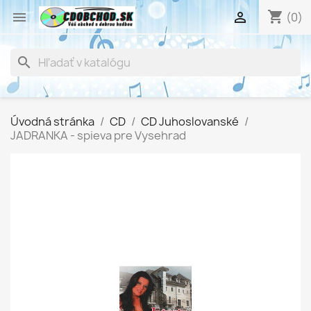
shopping_cart


(0)
search
Úvodná stránka
CD
CD Juhoslovanské
JADRANKA - spieva pre Vysehrad