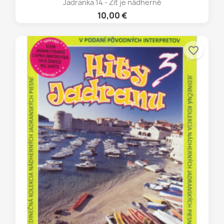
Jadranka 14 - Žiť je nádherné
10,00 €
favorite_border