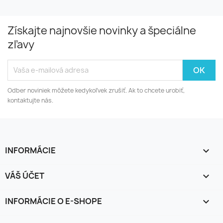
Získajte najnovšie novinky a špeciálne
zľavy
Odber noviniek môžete kedykoľvek zrušiť. Ak to chcete urobiť,
kontaktujte nás.
INFORMÁCIE

VÁŠ ÚČET

INFORMÁCIE O E-SHOPE
keyboard_arrow_down