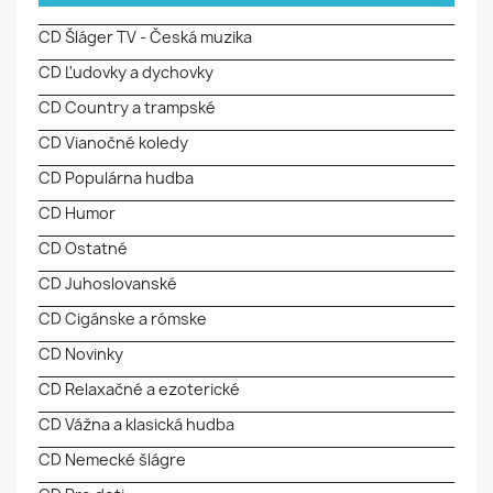
CD Šláger TV - Česká muzika
CD Ľudovky a dychovky
CD Country a trampské
CD Vianočné koledy
CD Populárna hudba
CD Humor
CD Ostatné
CD Juhoslovanské
CD Cigánske a rómske
CD Novinky
CD Relaxačné a ezoterické
CD Vážna a klasická hudba
CD Nemecké šlágre