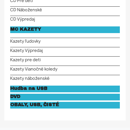
CD Pre deti
CD Náboženské
CD Výpredaj
MC KAZETY
Kazety ľudovky
Kazety Výpredaj
Kazety pre deti
Kazety Vianočné koledy
Kazety náboženské
Hudba na USB
DVD
OBALY, USB, ČISTÉ