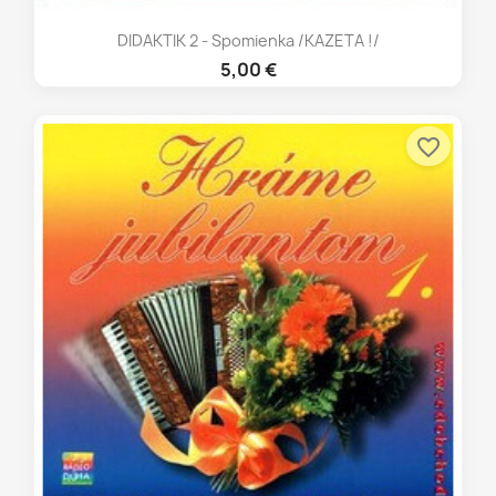
DIDAKTIK 2 - Spomienka /KAZETA !/
5,00 €
favorite_border