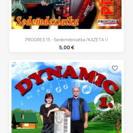
PROGRES 15 - Sedemdesiatka /KAZETA !/
5,00 €
favorite_border