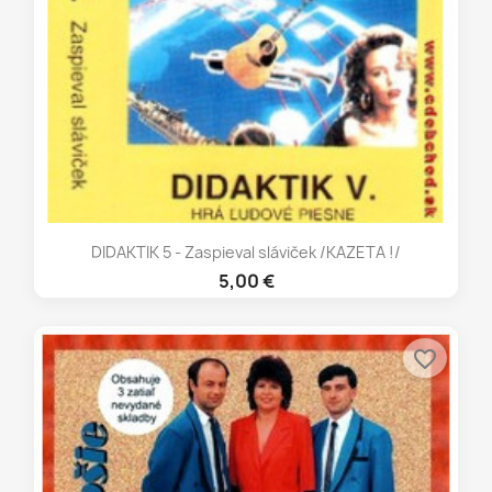
DIDAKTIK 5 - Zaspieval sláviček /KAZETA !/
5,00 €
favorite_border