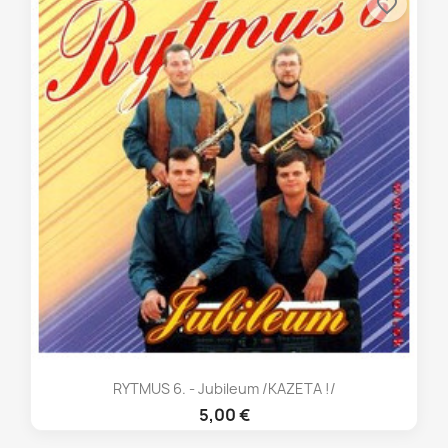
favorite_border
RYTMUS 6. - Jubileum /KAZETA !/
5,00 €