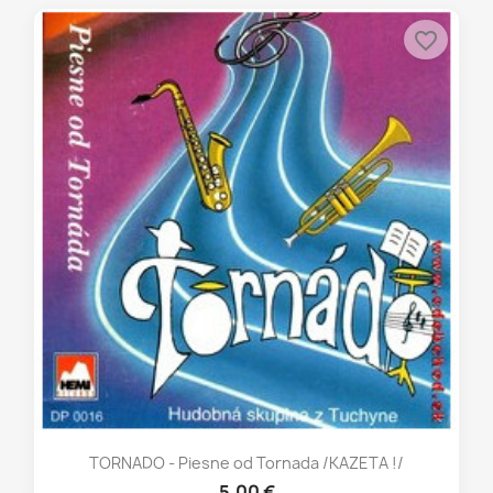
favorite_border
TORNADO - Piesne od Tornada /KAZETA !/
5,00 €