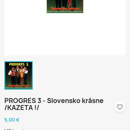
PROGRES 3 - Slovensko krásne
/KAZETA !/
favorite_border
5,00 €