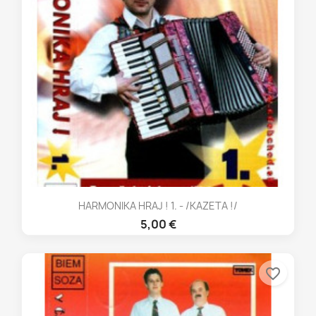
HARMONIKA HRAJ ! 1. - /KAZETA !/
5,00 €
favorite_border