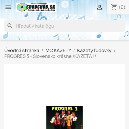
shopping_cart


(0)
search
Úvodná stránka
MC KAZETY
Kazety ľudovky
PROGRES 3 - Slovensko krásne /KAZETA !/