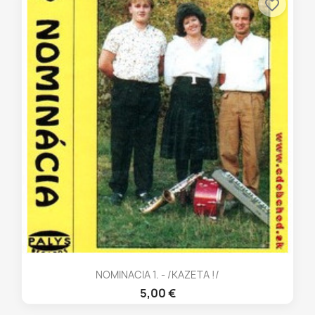
favorite_border
NOMINACIA 1. - /KAZETA !/
5,00 €