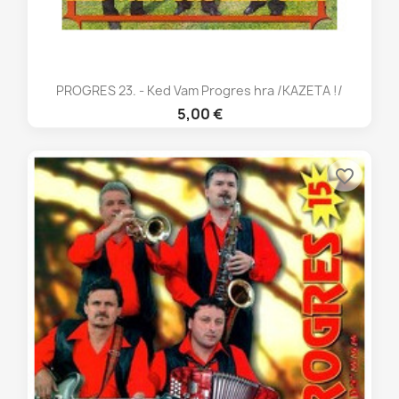
PROGRES 23. - Ked Vam Progres hra /KAZETA !/
5,00 €
favorite_border