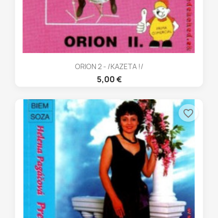
ORION 2 - /KAZETA !/
5,00 €
favorite_border