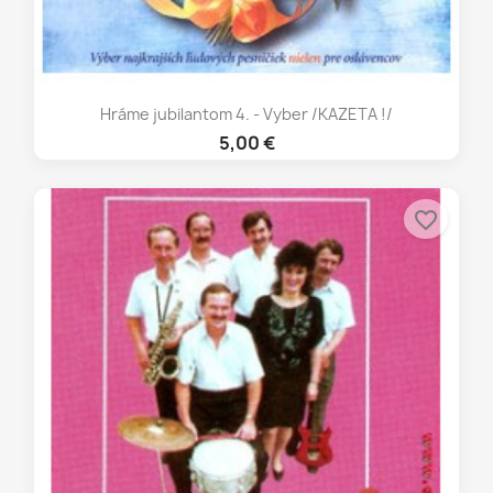
Hráme jubilantom 4. - Vyber /KAZETA !/
5,00 €
favorite_border