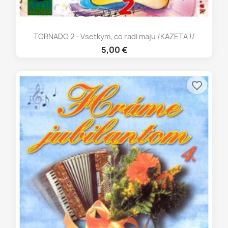
TORNADO 2 - Vsetkym, co radi maju /KAZETA !/
5,00 €
favorite_border