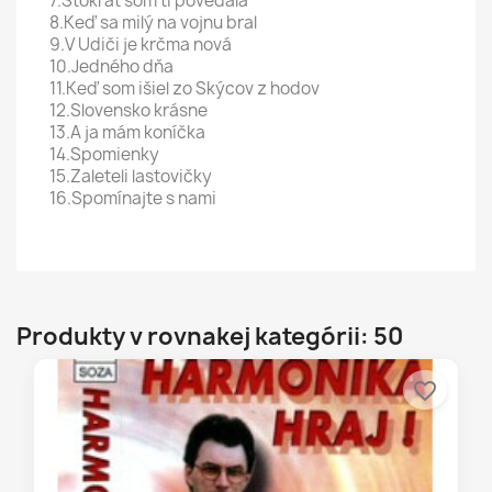
7.Stokrát som ti povedala
8.Keď sa milý na vojnu bral
9.V Udiči je krčma nová
10.Jedného dňa
11.Keď som išiel zo Skýcov z hodov
12.Slovensko krásne
13.A ja mám koníčka
14.Spomienky
15.Zaleteli lastovičky
16.Spomínajte s nami
Produkty v rovnakej kategórii: 50
favorite_border