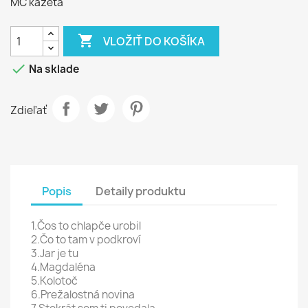
MC kazeta

VLOŽIŤ DO KOŠÍKA

Na sklade
Zdieľať
Popis
Detaily produktu
1.Čos to chlapče urobil
2.Čo to tam v podkroví
3.Jar je tu
4.Magdaléna
5.Kolotoč
6.Prežalostná novina