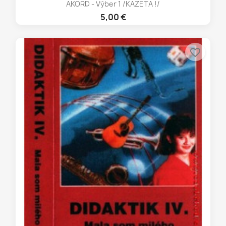
AKORD - Výber 1 /KAZETA !/
5,00 €
favorite_border