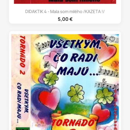
DIDAKTIK 4 - Mala som milého /KAZETA !/
5,00 €
favorite_border