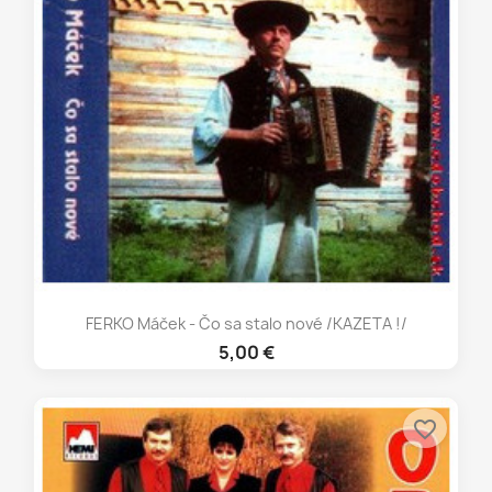
FERKO Máček - Čo sa stalo nové /KAZETA !/
5,00 €
favorite_border