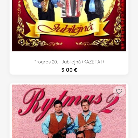
Progres 20. - Jubilejná /KAZETA !/
5,00 €
favorite_border