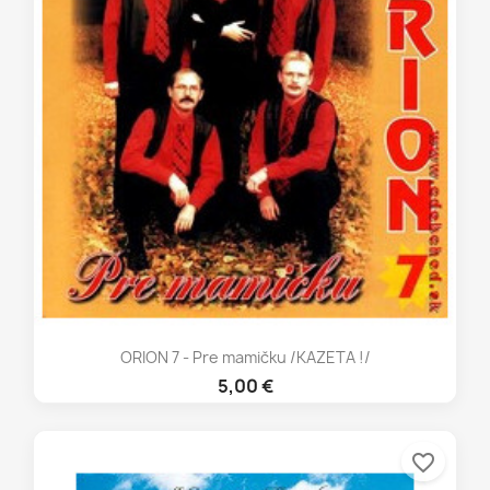
ORION 7 - Pre mamičku /KAZETA !/
5,00 €
favorite_border