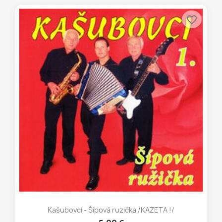
favorite_border
Kašubovci - Šípová ruzička /KAZETA !/