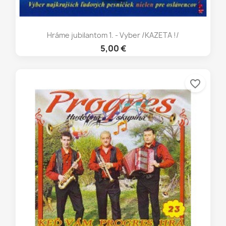
Hráme jubilantom 1. - Vyber /KAZETA !/
5,00 €
favorite_border